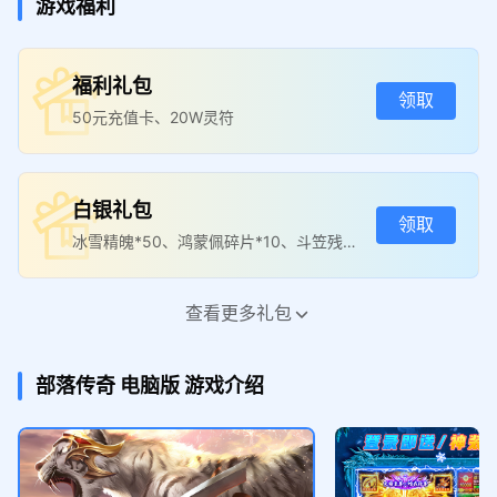
游戏福利
MuMu传奇福利官，添加企微领
福利礼包
取“独家礼包”！
领取
GO
50元充值卡、20W灵符
云端畅玩，24 小时挂机不掉
线，点击体验！
白银礼包
GO
领取
冰雪精魄*50、鸿蒙佩碎片*10、斗笠残片*
30、盾牌残片*30
查看更多礼包
黄金礼包
领取
冰雪精魄*100、鸿蒙佩碎片*15、斗笠残片
部落传奇
电脑版
游戏介绍
*40、盾牌残片*40
钻石礼包
领取