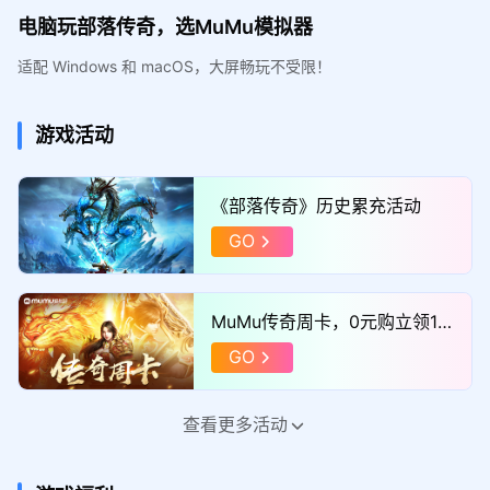
电脑玩部落传奇，选MuMu模拟器
适配 Windows 和 macOS，大屏畅玩不受限！
游戏活动
《部落传奇》历史累充活动
GO
MuMu传奇周卡，0元购立领11
52满减券！
GO
查看更多活动
MuMu传奇每日秒杀，1元秒巨
额满减券！
GO