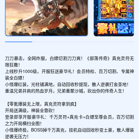
冰雪精魄*160、鸿蒙佩碎片*20、斗笠残片
*50、盾牌残片*50
王者礼包
领取
冰雪精魄*220、鸿蒙佩碎片*30、斗笠残
片*60、盾牌残片*60
刀刀暴击，全网炸服，白嫖切割刀刀爽！《部落传奇》真充灵符无
限狂撒！

荣耀礼包
上线秒升1000级，开服狂送豪华礼！会员特权、百万切割、专属神
领取
装全白嫖！

冰雪精魄*300、鸿蒙佩碎片*40、斗笠残
小怪爆红装，光柱铺满地，自动回收秒提现，散人逆袭打金圣地！

片*75、盾牌残片*75
重温兄弟并肩的热血岁月，兄弟重聚沙城，砍出你的传奇人生！

【零氪爆装无上限，真充灵符拿到疯】

巅峰礼包
开局送满级，神装全靠砍！

领取
冰雪精魄*400、鸿蒙佩碎片*50、斗笠残
登录即享开服豪华礼：千万灵符+真充卡+白嫖至尊会员，百万切割
片*100、盾牌残片*100
之力开局横扫全图！

小怪爆终极，BOSS掉千万真充，挂机自动回收秒变土豪，散人爆装
逆袭无压力！
