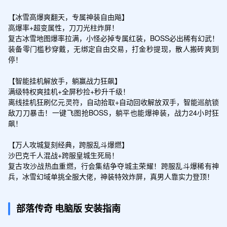
【冰雪高爆爽翻天，专属神装自由飚】

高爆率+超变属性，刀刀光柱炸屏！

复古冰雪地图爆率拉满，小怪必掉专属红装，BOSS必出稀有幻武！
装备零门槛秒穿戴，无绑定自由交易，打金秒提现，散人搬砖爽到
停！

【智能挂机解放手，躺赢战力狂飙】

满级特权爽挂机+全屏秒捡+秒升千级！

离线挂机狂刷亿元灵符，自动拾取+自动回收解放双手，智能巡航锁
敌刀刀暴击！一键飞图抢BOSS，躺平也能爆神装，战力24小时狂
飙！

【万人攻城复刻经典，跨服乱斗爆燃】

沙巴克千人混战+跨服皇城生死局！

复古攻沙战热血重燃，行会集结争夺城主荣耀！跨服乱斗爆稀有神
兵，冰雪幻域单挑全服大佬，神装特效炸屏，真男人靠实力登顶！
部落传奇
电脑版
安装指南