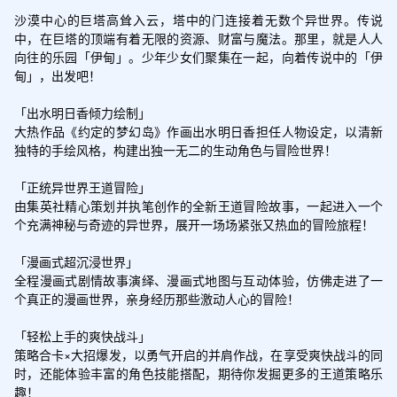
沙漠中心的巨塔高耸入云，塔中的门连接着无数个异世界。传说
中，在巨塔的顶端有着无限的资源、财富与魔法。那里，就是人人
向往的乐园「伊甸」。少年少女们聚集在一起，向着传说中的「伊
甸」，出发吧！

「出水明日香倾力绘制」

大热作品《约定的梦幻岛》作画出水明日香担任人物设定，以清新
独特的手绘风格，构建出独一无二的生动角色与冒险世界！

「正统异世界王道冒险」

由集英社精心策划并执笔创作的全新王道冒险故事，一起进入一个
个充满神秘与奇迹的异世界，展开一场场紧张又热血的冒险旅程！

「漫画式超沉浸世界」

全程漫画式剧情故事演绎、漫画式地图与互动体验，仿佛走进了一
个真正的漫画世界，亲身经历那些激动人心的冒险！

「轻松上手的爽快战斗」

策略合卡×大招爆发，以勇气开启的并肩作战，在享受爽快战斗的同
时，还能体验丰富的角色技能搭配，期待你发掘更多的王道策略乐
趣！