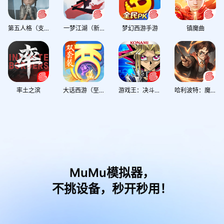
第五人格（支持官服安卓/iOS账密+全渠道扫码登录）
一梦江湖（新门派「落白」登场）
梦幻西游手游
镇魔曲
率土之滨
大话西游（至尊养生服）
游戏王：决斗链接
哈利波特：魔法觉醒（官服全场景60帧）
MuMu模拟器，
不挑设备，秒开秒用！