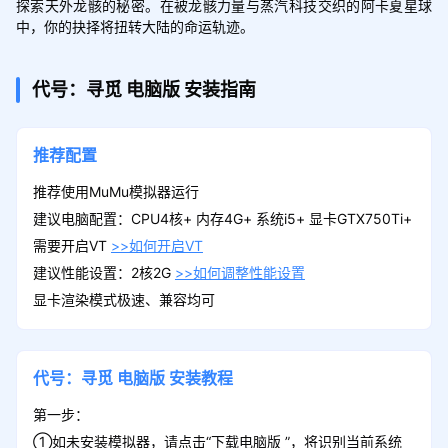
探索天外龙骸的秘密。在被龙骸力量与蒸汽科技交织的阿卡夏星球
中，你的抉择将扭转大陆的命运轨迹。
代号：寻觅
电脑版
安装指南
推荐配置
推荐使用MuMu模拟器运行
建议电脑配置：CPU4核+ 内存4G+ 系统i5+ 显卡GTX750Ti+
需要开启VT
>>如何开启VT
建议性能设置：2核2G
>>如何调整性能设置
显卡渲染模式极速、兼容均可
代号：寻觅
电脑版
安装教程
第一步：
①如未安装模拟器，请点击“下载电脑版 ”，将识别当前系统