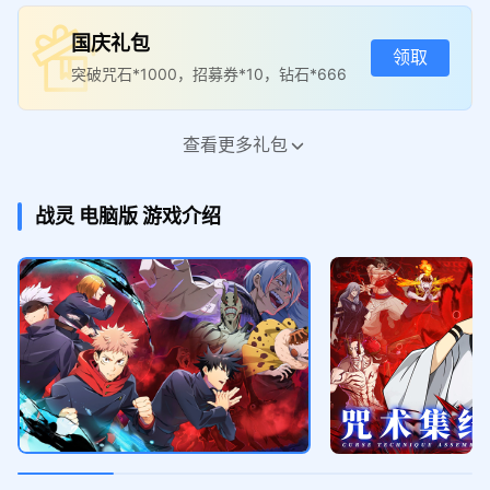
国庆礼包
领取
突破咒石*1000，招募券*10，钻石*666
查看更多礼包
国庆专属礼包
领取
自选SP英雄碎片*30，综合补给箱·超大*
战灵
电脑版
游戏介绍
3，钻石*666