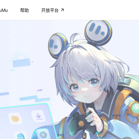
uMu
帮助
开放平台