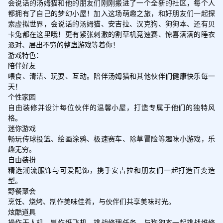
会说话的汤姆猫和他的朋友们刚刚搬进了一个全新的社区，每个人
都拥有了自己的梦幻小屋！加入这场萌趣之旅，和好朋友们一起探
索虚拟世界，会说话的汤姆猫、安吉拉、汉克狗、狗狗本、还有贝
卡兔都在这里哦！更有紧张刺激的割草机竞速赛、惊喜满满的睡衣
派对、层出不穷的整蛊游戏等着你！

游戏特色：

陪伴好友

喂食、清洁、玩耍、互动。陪伴汤姆猫和其他伙伴们健康快乐每一
天！

个性家园

自由装修并设计每位伙伴的温馨小屋，打造专属于他们的独特风
格。

迷你游戏

畅玩传球投篮、绘画涂鸦、极速赛车、除草冒险等趣味小游戏，乐
趣无穷。

自由装扮

精选潮流服饰与可爱配饰，携手安吉拉和朋友们一起打造百变造
型。

野餐聚会

烹饪、烧烤、制作美味佳肴，与伙伴们共享美味时光。

炫酷道具

操作无人机、制作纸飞机、挑战修理任务，与狗狗本一起挑战维修