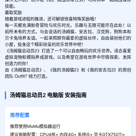
技能。

赢取奖励

随着游戏进程的推进，还可解锁惊喜特殊奖励哦！

每一天都充满新奇冒险与欢乐时光，乐趣与无限可能尽在此处！以
前所未有的方式，与会说话的汤姆猫、安吉拉、汉克狗、狗狗本和
贝卡兔培养友谊。一起来照顾你最爱的虚拟伙伴，自由装扮他们的
小屋，投身这个精彩纷呈的欢乐世界中吧！

《汤姆猫总动员2》打造了一个可以自由畅玩的欢乐世界。适合喜爱
虚拟宠物和模拟养成游戏，以及希望在游戏世界中尽情探索、发挥
创造力的你！

由《汤姆猫总动员》、《我的汤姆猫2》和《我的安吉拉2》的原创
团队 Outfit7 倾力打造。
汤姆猫总动员2
电脑版
安装指南
推荐配置
推荐使用MuMu模拟器运行
建议电脑配置：CPU4核+ 内存4G+ 系统i5+ 显卡GTX750Ti+