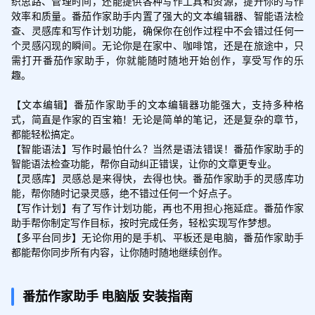
织思路、管理时间，还能提供各种写作工具和资源，提升你的写作
效率和质量。番茄作家助手内置了强大的文本编辑器、智能语法检
查、灵感库和写作计划功能，确保你在创作过程中不会错过任何一
个灵感闪现的瞬间。无论你是在家中、咖啡馆，还是在旅途中，只
需打开番茄作家助手，你就能随时随地开始创作，享受写作的乐
趣。

【文本编辑】番茄作家助手的文本编辑器功能强大，支持多种格
式，简直是作家的百宝箱！无论是简单的笔记，还是复杂的章节，
都能轻松搞定。

【智能语法】写作时最怕什么？当然是语法错误！番茄作家助手的
智能语法检查功能，帮你自动纠正错误，让你的文章更专业。

【灵感库】灵感总是来得快，去得也快。番茄作家助手的灵感库功
能，帮你随时记录灵感，绝不错过任何一个好点子。

【写作计划】有了写作计划功能，再也不用担心拖延症。番茄作家
助手帮你制定写作目标，按时完成任务，轻松实现写作梦想。

【多平台同步】无论你用的是手机、平板还是电脑，番茄作家助手
都能帮你同步所有内容，让你随时随地继续创作。
番茄作家助手
电脑版
安装指南