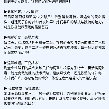
射的美少女球员，拯救这家即将破产的球队！

▶命运逆转，少女同行！

开局即赠顶级SSR美少女球员！告别漫长等待，邂逅你的天命搭
档，组建属于你的梦幻首发阵容！她们非凡的球技与独特的魅力，
将是你征战绿茵场的最强基石！

▶视觉盛宴，高燃对决！

每位美少女球员均拥有精美立绘，释放必杀技时更有酷炫全屏大招
动画！感受足球与二次元碰撞的超动态视觉冲击，每一场比赛都如
同观赏热血动漫！

▶运筹帷幄，百变战术！

海量个性鲜明的美少女球员任你调遣！根据对手特点，灵活搭配阵
容，制定克敌制胜的战术策略。是疾风快攻，还是铁壁防守？每一
次排兵布阵，都是智慧的博弈，体验深度策略带来的掌控快感！

▶ 轻松收益，零压成长！

离线资源持续累积，上线一键轻松收取！告别爆肝刷资源，轻松获
取养成所需。利用碎片时间，也能让球队实力稳步提升，享受“睡醒
即变强” 的惬意体验！
