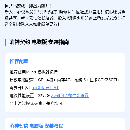
▶共鸣速成，即战力飙升！

新入手心仪球员？“共鸣系统” 助你瞬间拉近战力差距！核心球员等
级共享，新卡无需漫长培养，投入0资源也能即刻上场发光发热！打
造全能战队从未如此简单高效！
萌神契约
电脑版
安装指南
推荐配置
推荐使用MuMu模拟器运行
建议电脑配置：CPU4核+ 内存4G+ 系统i5+ 显卡GTX750Ti+
需要开启VT
>>如何开启VT
建议性能设置：2核2G
>>如何调整性能设置
显卡渲染模式极速、兼容均可
萌神契约
电脑版
安装教程