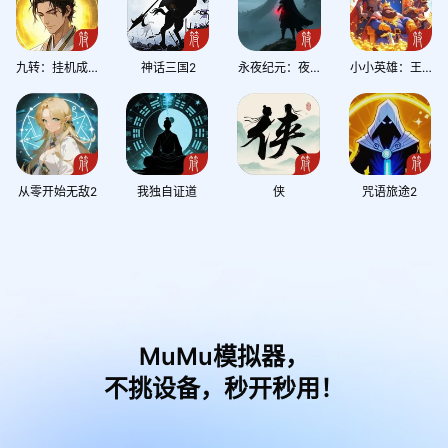
九转：挂机成圣
神话三国2
永夜纪元：夜狩
小小英雄：王国远征
从零开始无敌2
我独自证道
侠
咒语旅途2
MuMu模拟器，
不挑设备，秒开秒用！