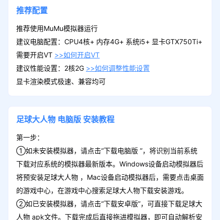
推荐配置
LV3
领取
推荐使用MuMu模拟器运行
钻石*100、草根随机碎片*80、钞票*1800
建议电脑配置：CPU4核+ 内存4G+ 系统i5+ 显卡GTX750Ti+
00
需要开启VT
>>如何开启VT
建议性能设置：2核2G
>>如何调整性能设置
LV1
显卡渲染模式极速、兼容均可
领取
钞票*880000、盒饭*180000、草根随机
碎片*20
足球大人物
电脑版
安装教程
第一步：
LV8
领取
①如未安装模拟器，请点击“下载电脑版 ”，将识别当前系统
红盲盒币*1、黄盲盒币*1、紫盲盒币*1
下载对应系统的模拟器最新版本。Windows设备启动模拟器后
将预安装足球大人物 ，Mac设备启动模拟器后，需要点击桌面
的游戏中心，在游戏中心搜索足球大人物下载安装游戏。
LV6
②如已安装模拟器，请点击“下载安卓版”，可直接下载足球大
领取
蓝快递*1、绿快递*5、钞票*280000
人物 apk文件。下载完成后直接拖进模拟器，即可自动解析安