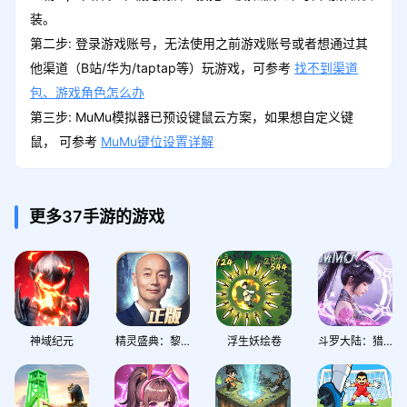
装。
第二步: 登录游戏账号，无法使用之前游戏账号或者想通过其
LV10
他渠道（B站/华为/taptap等）玩游戏，可参考
找不到渠道
领取
包、游戏角色怎么办
紫快递*1、蓝快递*1、绿快递*1
第三步: MuMu模拟器已预设键鼠云方案，如果想自定义键
鼠， 可参考
MuMu键位设置详解
LV12
领取
招募券*2、红盲盒币*1、钻石*50
更多37手游的游戏
LV14
领取
招募券*3、钻石*100、钞票*1880000
神域纪元
精灵盛典：黎明
浮生妖绘卷
斗罗大陆：猎魂世界