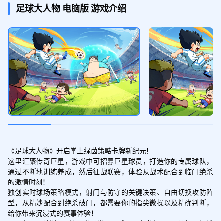
钻石*100、招募券*5
足球大人物
电脑版
游戏介绍
签到1天
领取
钻石*30、紫盲盒币*1、钞票*100000
签到2天
领取
钻石*50、绿快递*1、钞票*100000
《足球大人物》开启掌上绿茵策略卡牌新纪元！

这里汇聚传奇巨星，游戏中可招募巨星球员，打造你的专属球队，
签到3天
通过不断地训练养成，然后征战联赛，体验从战术配合到临门绝杀
领取
的激情时刻！

招募券*1、绿快递*1、钞票*300000
独创实时球场策略模式，射门与防守的关键决策、自由切换攻防阵
型，从精妙配合到绝杀破门，都需要你的指尖微操以及精确判断，
给你带来沉浸式的赛事体验！
