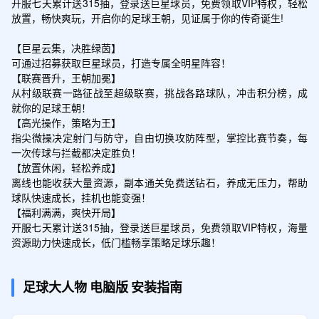
开服七天累计送315抽，登录送巨星球员，免费领取VIP特权，轻松
签到4天
放置，畅快爽玩，开启你的足球王朝，见证属于你的传奇诞生!

领取
蓝快递*1、绿快递*1、钞票*300000
【巨星云集，决胜绿茵】

可通过招募获取巨星球员，打造专属全明星阵容！

【联赛晋升，王朝加冕】

从村级联赛一路征战至超级联赛，挑战各路球队，冲击积分榜，成
签到5天
领取
就你的足球王朝！

黄盲盒币*1、绿快递*1、钞票*500000
【高光操作，策略为王】

指尖微操决定射门与防守，自由切换攻防阵型，掌控比赛节奏，每
一次传球与拦截都决定胜负！

【放置休闲，轻松养成】

签到6天
离线也能收获大量资源，副本通关免费送钻石，养成无压力，帮助
领取
球队快速成长，挂机也能变强！

强攻券*1、绿快递*1、钞票*500000
【福利满满，爽快开局】

开服七天累计送315抽，登录送巨星球员，免费领取VIP特权，海量
资源助力快速成长，低门槛畅享策略足球乐趣！
签到7天
领取
招募券*1、紫盲盒币*1、钞票*880000
足球大人物
电脑版
安装指南