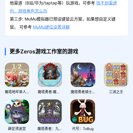
他渠道（B站/华为/taptap等）玩游戏，可参考
找不到渠道
包、游戏角色怎么办
第三步: MuMu模拟器已预设键鼠云方案，如果想自定义键
鼠， 可参考
MuMu键位设置详解
更多Zeros游戏工作室的游戏
魔塔地牢单人双行
魔塔勇者·魔法师篇
魔塔勇者骑士篇
三消之王
薛定谔迷宫
魔塔勇者：九州帝皇篇
代号：ToBug