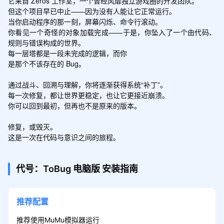
它来自 Zeros 工作室，一个曾经风靡独立游戏圈的开发团队。

但这个项目早已中止——因为没有人能让它正常运行。

当你启动程序的那一刻，屏幕闪烁、命令行滚动。

你看见一个奇怪的对象加载完成——于是，你坠入了一个由代码、
规则与错误构成的世界。

每一层塔都是一段未完成的逻辑，而你

是那个不该存在的 Bug。

通过战斗、回溯与理解，你将逐渐获得系统“补丁”。

每一次修复，都让世界更稳定，也让它更接近崩溃。

你可以回到最初，但再也不是原来的版本。

修复，或毁灭。

这是一次在代码与意识之间的旅程。
代号：ToBug
电脑版
安装指南
推荐配置
推荐使用MuMu模拟器运行