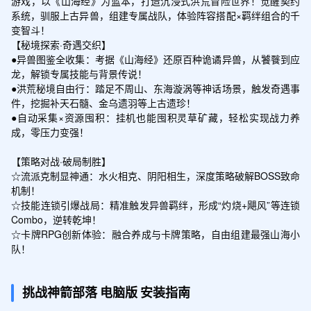
游戏，以《山海经》为蓝本，打造沉浸式洪荒冒险世界！觉醒契约
系统，驯服上古异兽，组建专属战队，体验阵容搭配×羁绊组合的千
变智斗！

【秘境探索·奇遇交织】

●异兽图鉴全收集：考据《山海经》还原百种诡谲异兽，从饕餮到应
龙，解锁专属技能与背景传说！

●洪荒秘境自由行：踏足不周山、东海漩涡等神话场景，触发奇遇事
件，挖掘补天石髓、金乌遗羽等上古遗珍！

●自动采集×资源囤积：挂机也能囤积灵草矿藏，轻松实现战力养
成，零压力变强！

【策略对战·破局制胜】

☆流派克制显神通：水火相克、阴阳相生，深度策略破解BOSS致命
机制！

☆技能连锁引爆战局：精准触发异兽羁绊，形成“灼烧+飓风”等连锁
Combo，逆转乾坤！

☆卡牌RPG创新体验：融合养成与卡牌策略，自由组建最强山海小
队！
挑战神箭部落
电脑版
安装指南