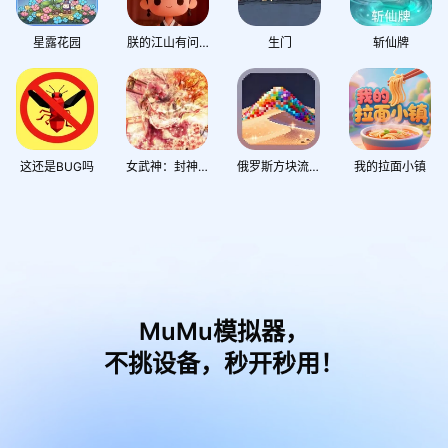
星露花园
朕的江山有问题？
生门
斩仙牌
这还是BUG吗
女武神：封神演义
俄罗斯方块流沙版
我的拉面小镇
MuMu模拟器，
不挑设备，秒开秒用！