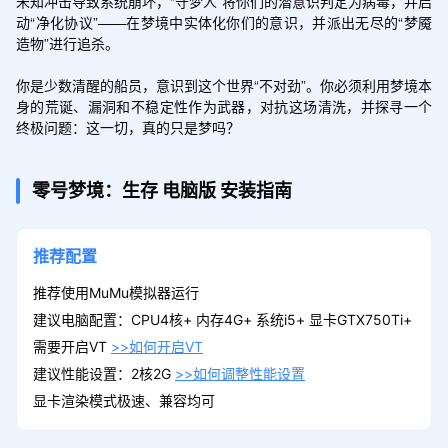
未知冲击导致系统崩坏，“守梦人”将你们的潜意识判定为病毒，并启
动“净化协议”——在梦境中实体化你们的意识，并派出无尽的“梦魇
造物”进行追杀。

你是少数清醒的船员，意识到这个世界“不对劲”。你必须利用梦境本
身的荒诞、漏洞和不稳定性作为武器，对抗这场清洗，并探寻一个
终极问题：这一切，真的只是梦吗？
零号梦境：生存
电脑版
安装指南
推荐配置
推荐使用MuMu模拟器运行
建议电脑配置：CPU4核+ 内存4G+ 系统i5+ 显卡GTX750Ti+
需要开启VT
>>如何开启VT
建议性能设置：2核2G
>>如何调整性能设置
显卡渲染模式极速、兼容均可