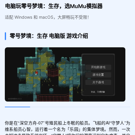
电脑玩零号梦境：生存，选MuMu模拟器
适配 Windows 和 macOS，大屏畅玩不受限！
零号梦境：生存
电脑版
游戏介绍
你是在“深空方舟-07”号殖民船上冬眠的船员。飞船的AI“守梦人”为
维系船员心智，运行着一个名为「乐园」的集体梦境。然而，一次