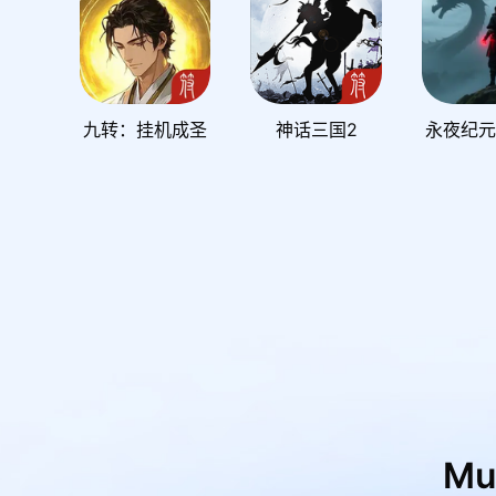
九转：挂机成圣
神话三国2
永夜纪
M