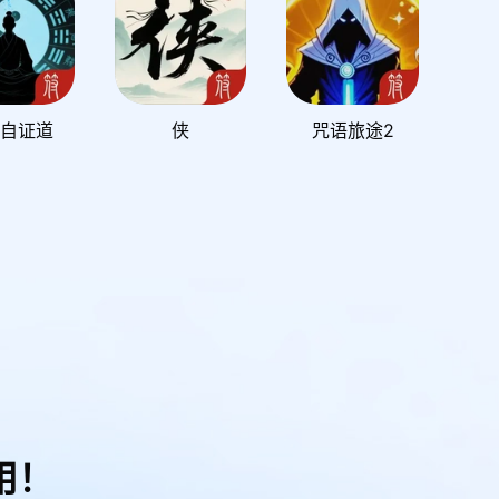
自证道
侠
咒语旅途2
用！