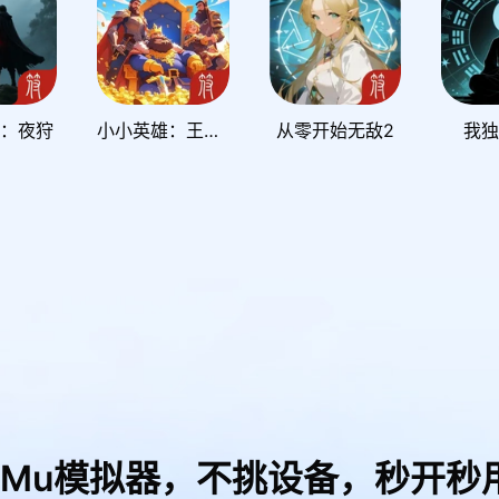
元：夜狩
小小英雄：王国远征
从零开始无敌2
我独
uMu模拟器，
不挑设备，秒开秒