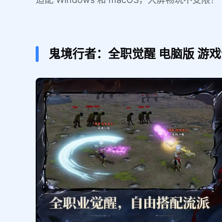
鬼境行者：全职觉醒
电脑版
游戏