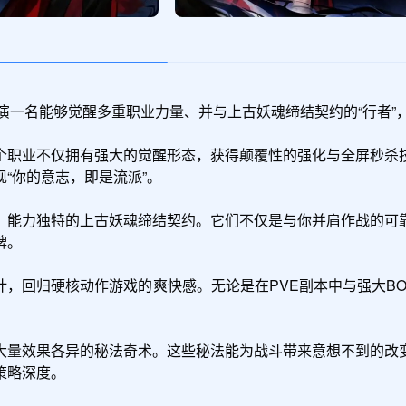
家将扮演一名能够觉醒多重职业力量、并与上古妖魂缔结契约的“行者
职业不仅拥有强大的​​觉醒形态​​，获得颠覆性的强化与​​全屏秒
你的意志，即是流派”。

、能力独特的​​上古妖魂​​缔结契约。它们不仅是与你并肩作战
。

​的设计，回归硬核动作游戏的爽快感。无论是在PVE副本中与强大
大量效果各异的​​秘法奇术​​。这些秘法能为战斗带来意想不到
策略深度。