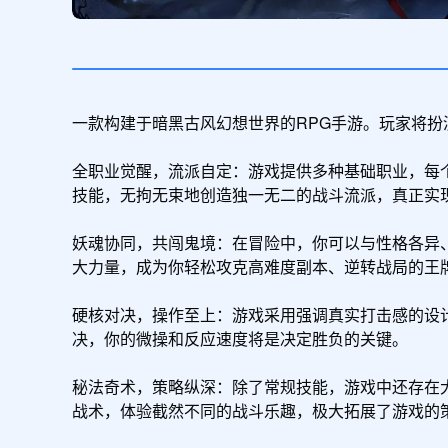
一款构建于​​暗黑古风幻想世界​​的RPG手游。玩
全职业觉醒，流派自定​​：游戏提供多种基础职业，每个
技能，无拘无束地创造独一无二的战斗流派，真正实现“
妖魂协同，共闯鬼境​​：在冒险中，你可以与性格各异
大力量，成为你轻松攻克高难度副本、逆转战局的王牌
硬核对决，操作至上​​：游戏采用强调​​真实打击感​
决，你的​​微操和反应速度​​将是决定胜负的关键。

秘法奇术，策略纵深​​：除了常规技能，游戏中还存在
战术，体验截然不同的战斗乐趣，极大拓展了游戏的