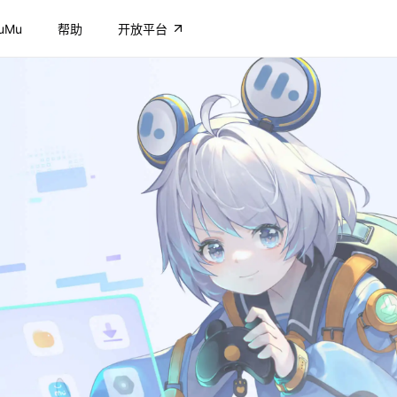
uMu
帮助
开放平台