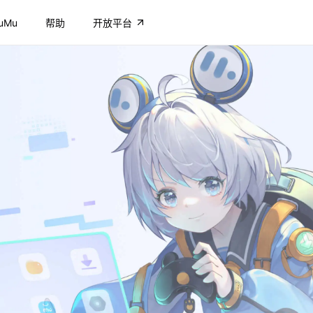
uMu
帮助
开放平台