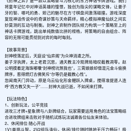
《封神之弈》是一款以策略智斗为核心的东方神话卡牌游戏。我们
将童年记忆中对神话英雄的憧憬，独创为指尖的谋略交锋，让姜子
牙的智、哪吒的勇、妲己的魅尽在方寸棋盘间激荡碰撞。游戏深度
复现神话传说中的奇谋妙策与天命羁绊，精心模拟神魔仙妖之间玄
妙莫测的互动与制衡。封神之弈制作团队倾力构筑一个策略至上的
神话卡牌游戏，跳出单纯数值比拼的桎梏，将策略的自由组合、阵
容的无限可能贯彻到对弈的每时每刻。

【故事背景】

封神榜落定后，天庭设“仙弈阁”为众神消遣之所。

姜子牙执牌，太上老君沉思，通天教主冷观牌局暗叹截教凋零。赵
公明摸着定海珠嘟囔“封神榜坑煞我也”，三霄娘娘却借混元金斗偷换
牌序，惹得燃灯古佛笑斥“尔等仍是截教心性”。

忽闻南天门异动，原是乌云仙化形金鲤跃入牌桌，搅得准提道人连
呼“西方教又失一子”……封神大战已逝，不如闲来打牌。

【玩法特色】

1、创新玩法，公平竞技

进攻三才牌+星象牌与八卦牌结合，玩家需要运用角色的法宝策略结
合进攻牌组来击败对手随机试炼玩法诚邀各位仙友来体验。

2、休闲排位·随心开战

1V1单挑斗智，2V2组队诛仙，休闲/排位随时随地无压力畅玩！极