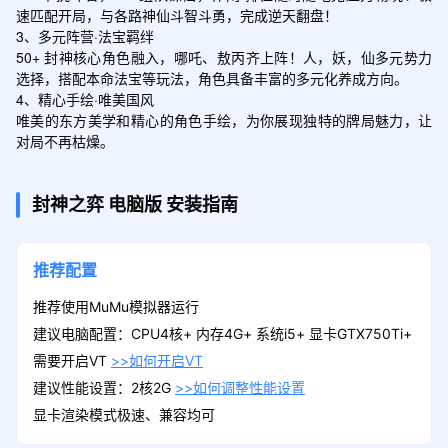
速匹配开局，与各路神仙斗智斗勇，完成逆天翻盘！

3、多元阵营·法宝羁绊

50+ 封神核心角色融入，哪吒、敖丙齐上阵！人，妖，仙多元势力
选择，搭配本命法宝等玩法，角色具备丰富的多元化养成方向。

4、精心手绘·唯美国风

唯美的东方美学和精心的角色手绘，为你展现独特的牌局魅力，让
对局不再枯燥。
封神之弈
电脑版
安装指南
推荐配置
推荐使用MuMu模拟器运行
建议电脑配置：CPU4核+ 内存4G+ 系统i5+ 显卡GTX750Ti+
需要开启VT
>>如何开启VT
建议性能设置：2核2G
>>如何调整性能设置
显卡渲染模式极速、兼容均可