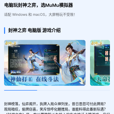
电脑玩封神之弈，选MuMu模拟器
适配 Windows 和 macOS，大屏畅玩不受限！
封神之弈
电脑版
游戏介绍
封神榜落，仙弈阁开，执牌入局众神列坐，昔日恩怨可付此牌局？

观局暗叹，偷牌窃喜，笑斥惊呼化鲤搅局，谁能料得此番新际遇？
