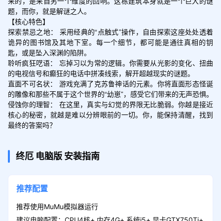
来的，是来自另一个维度的回响。这栋建筑本身就是一个巨大的谜
题，而你，就是解谜之人。

【核心特色】

探索禁忌之地： 采用经典的“点触式”操作，自由探索这座处处透着
诡异的图书馆及其地下室。每一个细节，都可能是通往真相的钥
匙，或是坠入深渊的陷阱。

聆听疯狂呓语： 忘掉习以为常的逻辑。你需要从光影的变化、扭曲
的电视信号和癫狂的电话中拼凑线索，解开超越现实的谜题。

直面不可名状： 游戏充满了克苏鲁神话的元素。你将直面形态怪诞
的雕像和那些不属于这个世界的“幼崽”，感受它们带来的无声恐惧。

侵蚀你的理智： 在这里，真实与幻觉的界限无比脆弱。你越是接近
核心的秘密，就越是难以分辨眼前的一切。你，能保持清醒，找到
最终的答案吗？
终厄
电脑版
安装指南
推荐配置
推荐使用MuMu模拟器运行
建议电脑配置：CPU4核+ 内存4G+ 系统i5+ 显卡GTX750Ti+