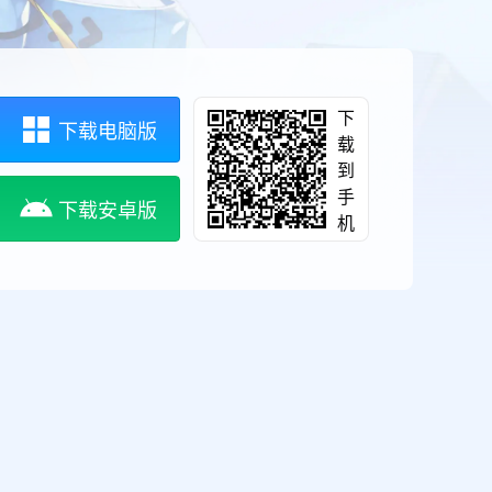
下
下载电脑版
载
到
手
下载安卓版
机