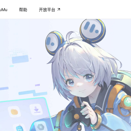
uMu
帮助
开放平台