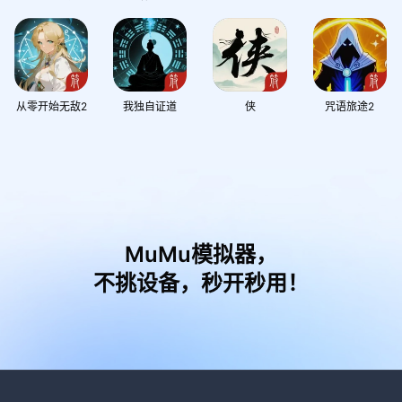
从零开始无敌2
我独自证道
侠
咒语旅途2
MuMu模拟器，
不挑设备，秒开秒用！