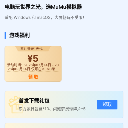
电脑玩世界之光，选MuMu模拟器
适配 Windows 和 macOS，大屏畅玩不受限！
游戏福利
累计登录1天代金
券
¥5
活动时间：2026年07月14日 - 20
26年08月14日 仅可在MuMu渠道
《世界之光》使用
领 取
首发下载礼包
领取
东方家具盲盒*10、闪耀梦灵球碎片*5