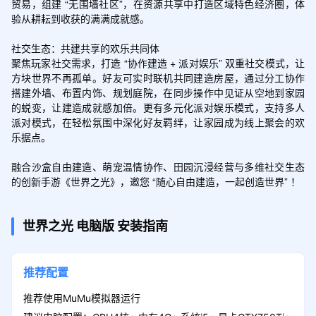
贸易，组建 “无围墙社区”，在资源共享中打造区域特色经济圈，体
验从耕耘到收获的满满成就感。

社交生态：共建共享的欢乐共同体

聚焦玩家社交需求，打造 “协作建造 + 派对娱乐” 双重社交模式，让
方块世界不再孤单。好友可实时联机共同建造房屋，通过分工协作
搭建外墙、布置内饰、规划庭院，在同步操作中见证从空地到家园
的蜕变，让建造成就感加倍。更有多元化派对娱乐模式，支持多人
派对模式，在轻松氛围中深化好友羁绊，让家园成为线上聚会的欢
乐据点。

融合沙盒自由建造、萌宠温情协作、田园沉浸经营与多维社交生态
的创新手游《世界之光》，邀您 “随心自由建造，一起创造世界” ！
世界之光
电脑版
安装指南
推荐配置
推荐使用MuMu模拟器运行