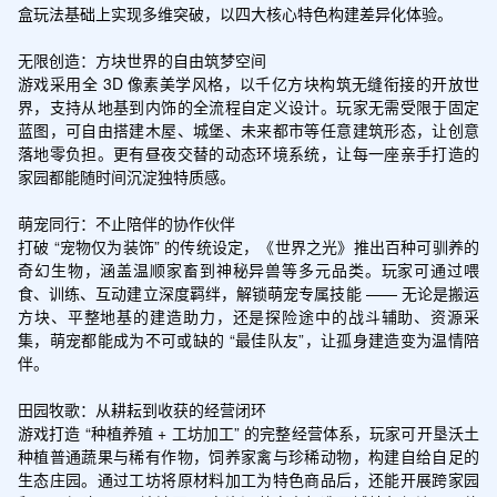
盒玩法基础上实现多维突破，以四大核心特色构建差异化体验。

无限创造：方块世界的自由筑梦空间

游戏采用全 3D 像素美学风格，以千亿方块构筑无缝衔接的开放世
界，支持从地基到内饰的全流程自定义设计。玩家无需受限于固定
蓝图，可自由搭建木屋、城堡、未来都市等任意建筑形态，让创意
落地零负担。更有昼夜交替的动态环境系统，让每一座亲手打造的
家园都能随时间沉淀独特质感。

萌宠同行：不止陪伴的协作伙伴

打破 “宠物仅为装饰” 的传统设定，《世界之光》推出百种可驯养的
奇幻生物，涵盖温顺家畜到神秘异兽等多元品类。玩家可通过喂
食、训练、互动建立深度羁绊，解锁萌宠专属技能 —— 无论是搬运
方块、平整地基的建造助力，还是探险途中的战斗辅助、资源采
集，萌宠都能成为不可或缺的 “最佳队友”，让孤身建造变为温情陪
伴。

田园牧歌：从耕耘到收获的经营闭环

游戏打造 “种植养殖 + 工坊加工” 的完整经营体系，玩家可开垦沃土
种植普通蔬果与稀有作物，饲养家禽与珍稀动物，构建自给自足的
生态庄园。通过工坊将原材料加工为特色商品后，还能开展跨家园