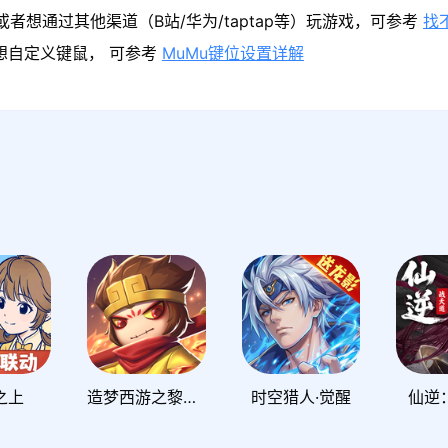
者想通过其他渠道（B站/华为/taptap等）玩游戏，可参考
找
果想自定义键鼠， 可参考
MuMu键位设置详解
之上
造梦西游之黎尤浩劫篇
时空猎人·觉醒
仙逆