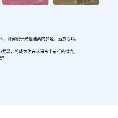
之术，能穿梭于光怪陆离的梦境，治愈心病。

爱慕，将成为你在这深宫中前行的微光。

？

。