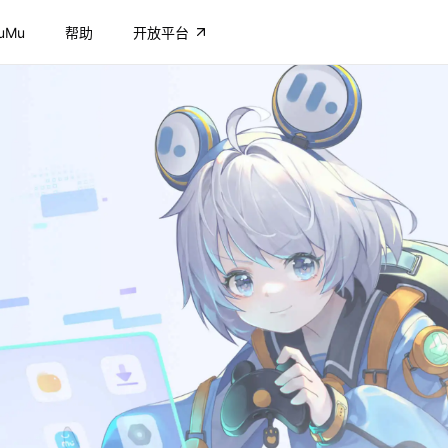
uMu
帮助
开放平台