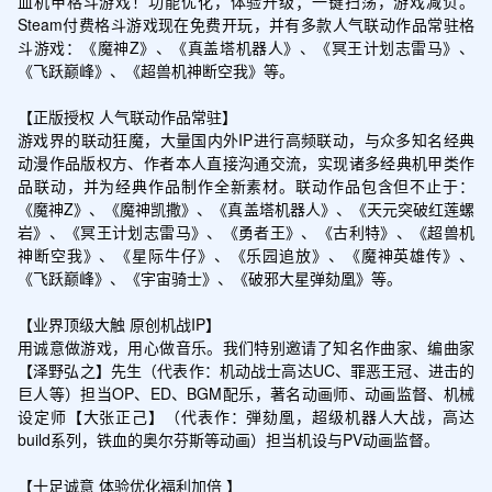
血机甲格斗游戏！功能优化，体验升级；一键扫荡，游戏减负。
Steam付费格斗游戏现在免费开玩，并有多款人气联动作品常驻格
斗游戏：《魔神Z》、《真盖塔机器人》、《冥王计划志雷马》、
《飞跃巅峰》、《超兽机神断空我》等。

【正版授权 人气联动作品常驻】

游戏界的联动狂魔，大量国内外IP进行高频联动，与众多知名经典
动漫作品版权方、作者本人直接沟通交流，实现诸多经典机甲类作
品联动，并为经典作品制作全新素材。联动作品包含但不止于：
《魔神Z》、《魔神凯撒》、《真盖塔机器人》、《天元突破红莲螺
岩》、《冥王计划志雷马》、《勇者王》、《古利特》、《超兽机
神断空我》、《星际牛仔》、《乐园追放》、《魔神英雄传》、
《飞跃巅峰》、《宇宙骑士》、《破邪大星弹劾凰》等。

【业界顶级大触 原创机战IP】

用诚意做游戏，用心做音乐。我们特别邀请了知名作曲家、编曲家
【泽野弘之】先生（代表作：机动战士高达UC、罪恶王冠、进击的
巨人等）担当OP、ED、BGM配乐，著名动画师、动画监督、机械
设定师【大张正己】（代表作：弾劾凰，超级机器人大战，高达
build系列，铁血的奥尔芬斯等动画）担当机设与PV动画监督。

【十足诚意 体验优化福利加倍 】
