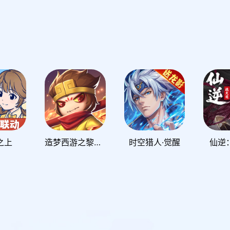
之上
造梦西游之黎尤浩劫篇
时空猎人·觉醒
仙逆