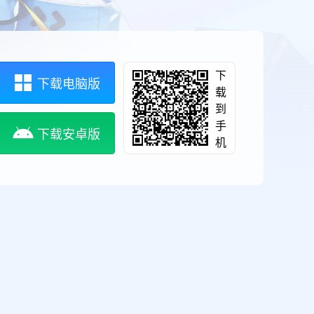
下
下载电脑版
载
到
手
下载安卓版
机