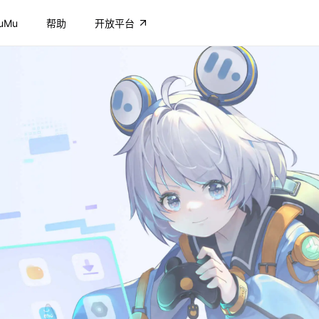
uMu
帮助
开放平台