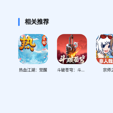
相关推荐
热血江湖：觉醒
斗破苍穹：斗帝之路
宗师