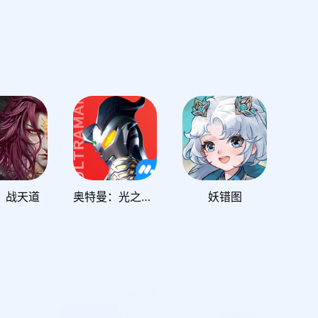
：战天道
奥特曼：光之战士
妖错图