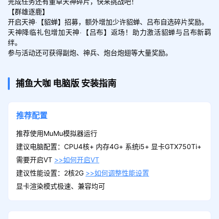
完成任务还有董卓天神碎片，快来挑战吧！

【群雄逐鹿】

开启天神·【貂蝉】招募，额外增加少许貂蝉、吕布自选碎片奖励。

天神降临礼包增加天神·【吕布】返场！助力激活貂蝉与吕布新羁
绊。

参与活动还可获得副炮、神兵、炮台炮翅等大量奖励。
捕鱼大咖
电脑版
安装指南
推荐配置
推荐使用MuMu模拟器运行
建议电脑配置：CPU4核+ 内存4G+ 系统i5+ 显卡GTX750Ti+
需要开启VT
>>如何开启VT
建议性能设置：2核2G
>>如何调整性能设置
显卡渲染模式极速、兼容均可