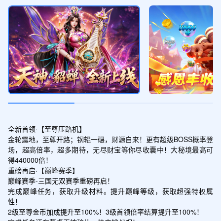
全新首领·【至尊压路机】

金轮震地，至尊开路；钢辊一碾，财源自来！更有超级BOSS概率登
场，超高倍率，超多期待，无尽财宝等你尽收囊中！大秘境最高可
得440000倍！

重磅再启·【巅峰赛季】

巅峰赛季-三国无双赛季重磅再启！

完成巅峰任务，获取升级材料。提升巅峰等级，获取超强特权属
性！

2级至尊金币加成提升至100%！3级首领倍率结算提升至100%！
