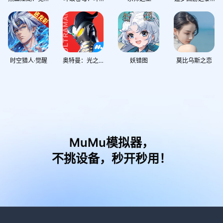
时空猎人·觉醒
奥特曼：光之战士
妖错图
莫比乌斯之恋
MuMu模拟器，
不挑设备，秒开秒用！