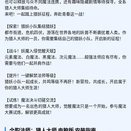
也可以释放与众不同魔法连携，还有趣味隐藏剧情等待探寻，全系
猎人大师集结待命。

来吧！一起踏上猎妖征程，奔赴青春这一战！

【探索！猎妖小队集结猎妖】

都市街道，危机四伏，游荡在世界各地的妖兽不断袭扰着人类。作
为猎人大师的一员，你需要集结自己的猎妖小队，开启新的征程！

【战斗！妖魔入侵觉醒天赋】

元素魔法、白魔法、黑魔法、次元魔法……超强法师应有尽有，你
需要与他们一起并肩作战！

【提升！一键解禁法师等级】

猎妖小队一起成长，共鸣等级不再肝！新冒险，共成长，开启属于
你的猎人大师生涯！

【试炼！魔法决斗切磋交流】

想要成为一名出色的猎人大师，觉醒魔法只是一个开始。参与魔法
大赛试炼，解锁更高成就！
全职法师：猎人大师
电脑版
安装指南