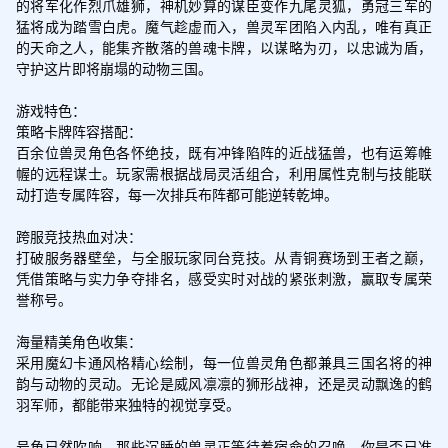
的将军化作烈爪雄狮，神机妙算的谋臣变作九尾灵狐，勇冠三军的
猛将成为踏雪白虎。魔气趁虚而入，兽灵军团陷入内乱，唯有真正
的天命之人，能集齐散落的兽魂卡牌，以谋略为刃，以忠诚为盾，
守护这片即将崩塌的动物三国。

游戏特色：

策略卡牌阵容搭配：

百余位兽灵角色各怀绝技，既有冲锋陷阵的近战猛兽，也有运筹帷
幄的远程谋士。玩家需根据战局灵活组合，利用属性克制与技能联
动打造专属阵容，每一次排兵布阵都可能逆转乾坤。

跨服竞技热血对决：

打破服务器壁垒，与全服玩家同台竞技。从青铜赛场到王者之巅，
凭借策略与实力争夺排名，感受实时对战的紧张刺激，赢取专属荣
誉称号。

海量精美角色收集：

采用魔幻卡通风格精心绘制，每一位兽灵角色都兼具三国名将的神
韵与动物的灵动。无论是威风凛凛的狮形战神，还是灵动飘逸的鹤
羽军师，都能带来独特的视觉享受。

号角已然吹响，那些沉睡的兽灵正等待着宿命的召唤。你是否已准