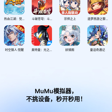
热血江湖：觉醒
斗破苍穹：斗帝之路
宗师之上
造梦西游之黎尤浩劫篇
时空猎人·觉醒
奥特曼：光之战士
妖错图
童话奇遇记
MuMu模拟器，
不挑设备，秒开秒用！