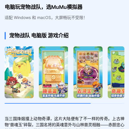
电脑玩宠物战队，选MuMu模拟器
适配 Windows 和 macOS，大屏畅玩不受限！
宠物战队
电脑版
游戏介绍
当三国烽烟撞上动物奇谭，这片大陆便有了不一样的传奇。上古神
物“兽魂玉”碎裂，三国名将的英魂意外与山林兽灵相融——赤胆忠心