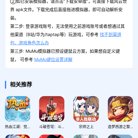
②如已安装模拟器，请点击“下载安卓版”，可直接下载风云世
界 apk文件。下载完成后直接拖进模拟器，即可自动解析安
装。
第二步: 登录游戏账号，无法使用之前游戏账号或者想通过其
他渠道（B站/华为/taptap等）玩游戏，可参考
找不到渠道
包、游戏角色怎么办
第三步: MuMu模拟器已预设键鼠云方案，如果想自定义键
鼠， 可参考
MuMu键位设置详解
相关推荐
热血江湖：觉醒
斗破苍穹：斗帝之路
宗师之上
造梦西游之黎尤浩劫篇