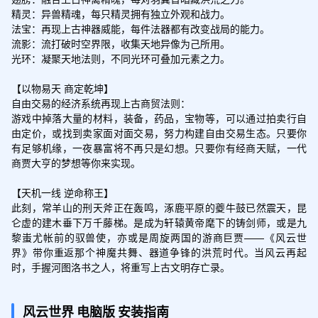
精灵：异兽精魂，每只精灵拥有独立外观和战力。

法宝：再现上古神器威能，每件法器都有改变战局的能力。

流影：流打破时空界限，收集天地异像为己所用。

光环：凝聚天地法则，不同光环可叠加元素之力。

【以物易天 商定乾坤】

自由交易的经济系统再现上古商贸法则：

游戏中掉落大量的材料，装备，药品，宝物等，可以通过拍卖行自
由定价，或找到卖家面对面交易，努力构建自由交易生态。只要你
有足够机缘，一夜暴富将不再只是幻想。只要你有经商天赋，一代
商贾大亨的梦想等你来实现。

【天机一线 逆命称王】

此刻，常羊山的刑天斧正在轰鸣，涿鹿平原的夔牛鼓已然震天，昆
仑虚的建木垂下万千藤梯。是成为轩辕黄帝麾下的铸剑师，或是九
黎蚩尤帐前的驭兽使，亦或是周旋两国的游商巨贾——《风云世
界》带你重返那个神魔共舞、器道争锋的洪荒时代。当风云再起
时，手握河图洛书之人，将重写上古文明存亡录。
风云世界
电脑版
安装指南