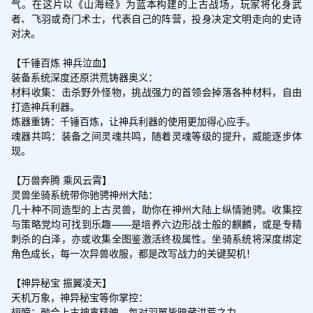
气。在这片以《山海经》为蓝本构建的上古战场，玩家将化身武
者、飞羽或奇门术士，代表自己的阵营，投身决定文明走向的史诗
对决。

【千锤百炼 神兵泣血】

装备系统深度还原洪荒铸器奥义：

材料收集：击杀野外怪物，挑战强力的首领会掉落各种材料，自由
打造神兵利器。

炼器重铸：千锤百炼，让神兵利器的使用更加得心应手。

魂器共鸣：装备之间灵魂共鸣，随着灵魂等级的提升，威能逐步体
现。

【万兽奔腾 乘风云霄】

灵兽坐骑系统带你驰骋神州大陆：

几十种不同造型的上古灵兽，助你在神州大陆上纵情驰骋。收集控
与策略党均可找到乐趣——是培养六边形战士般的麒麟，或是专精
刺杀的白泽，亦或收集全图鉴激活终极属性。坐骑系统将深度绑定
角色成长，每一次异兽收服，都是改写战力的关键契机！

【神异秘宝 振翼凌天】

天机万象，神异秘宝等你掌控：

翅膀：融合上古神禽精魄，每对羽翼皆暗藏洪荒之力。
