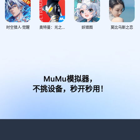
时空猎人·觉醒
奥特曼：光之战士
妖错图
莫比乌斯之恋
MuMu模拟器，
不挑设备，秒开秒用！