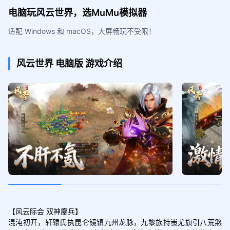
电脑玩风云世界，选MuMu模拟器
适配 Windows 和 macOS，大屏畅玩不受限！
风云世界
电脑版
游戏介绍
【风云际会 双神鏖兵】

混沌初开，轩辕氏执昆仑镜镇九州龙脉，九黎族持蚩尤旗引八荒煞