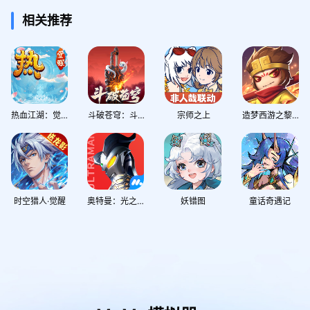
相关推荐
热血江湖：觉醒
斗破苍穹：斗帝之路
宗师之上
造梦西游之黎尤浩劫篇
时空猎人·觉醒
奥特曼：光之战士
妖错图
童话奇遇记