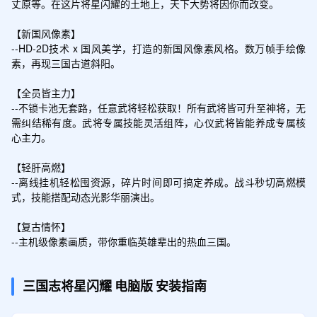
丈原等。在这片将星闪耀的土地上，天下大势将因你而改变。

【新国风像素】

--HD-2D技术 x 国风美学，打造的新国风像素风格。数万帧手绘像
素，再现三国古道斜阳。

【全员皆主力】

--不锁卡池无套路，任意武将轻松获取！所有武将皆可升至神将，无
需纠结稀有度。武将专属技能灵活组阵，心仪武将皆能养成专属核
心主力。

【轻肝高燃】

--离线挂机轻松囤资源，碎片时间即可搞定养成。战斗秒切高燃模
式，技能搭配动态光影华丽演出。

【复古情怀】

--主机级像素画质，带你重临英雄辈出的热血三国。
三国志将星闪耀
电脑版
安装指南