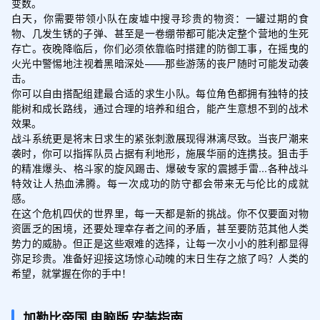
变数。

白天，你需要带领小队在废墟中搜寻珍贵的物资：一罐过期的食
物、几发生锈的子弹、甚至是一卷绷带都可能决定整个营地的生死
存亡。夜晚降临后，你们必须依靠临时搭建的防御工事，在摇曳的
火光中警惕地注视着黑暗深处——那些游荡的丧尸随时可能发动袭
击。

你可以自由搭配组建最合适的求生小队。每位角色都拥有独特的技
能树和成长路线，通过合理的培养和组合，能产生意想不到的战术
效果。

战斗系统更是将末日求生的紧张刺激展现得淋漓尽致。当丧尸潮来
袭时，你可以指挥队员占据有利地形，施展华丽的连携技。狙击手
的精准爆头、格斗家的旋风踢击、爆破专家的震撼手雷...各种战斗
特效让人热血沸腾。每一次成功的防守都会带来无与伦比的成就
感。

在这个危机四伏的世界里，每一天都是新的挑战。你不仅要面对物
资匮乏的困境，还要处理幸存者之间的矛盾，甚至要防范其他人类
势力的威胁。但正是这些艰难的选择，让每一次小小的胜利都显得
弥足珍贵。准备好迎接这场惊心动魄的末日生存之旅了吗？人类的
希望，就掌握在你的手中！
加勒比帝国
电脑版
安装指南