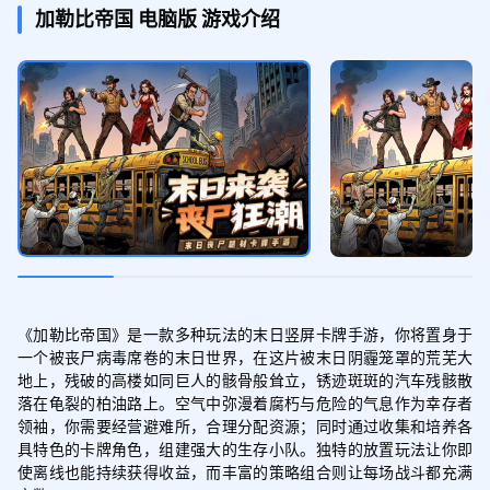
金币*10000，钻*100，娱乐硬币*3
加勒比帝国
电脑版
游戏介绍
首发幸存者补给礼包
领取
强化剂*3000，瓶盖*30000，钻石*100
《加勒比帝国》是一款多种玩法的末日竖屏卡牌手游，你将置身于
一个被丧尸病毒席卷的末日世界，在这片被末日阴霾笼罩的荒芜大
地上，残破的高楼如同巨人的骸骨般耸立，锈迹斑斑的汽车残骸散
落在龟裂的柏油路上。空气中弥漫着腐朽与危险的气息作为幸存者
领袖，你需要经营避难所，合理分配资源；同时通过收集和培养各
具特色的卡牌角色，组建强大的生存小队。独特的放置玩法让你即
使离线也能持续获得收益，而丰富的策略组合则让每场战斗都充满