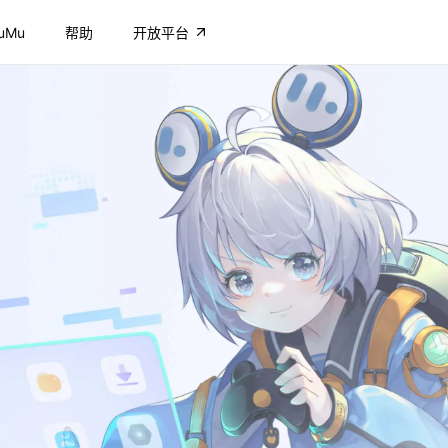
uMu
帮助
开放平台