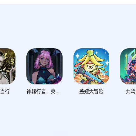
典当行
神器行者：奥罗瑞恩传奇
盖娅大冒险
共鸣 