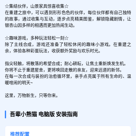
☆集结伙伴，山景家具惊喜收集☆

在重建之旅中，可以遇到形形色色的伙伴，每位伙伴都有自己独特
的故事，通过收集与互动，逐步点亮精美图鉴，解锁隐藏剧情，让
银杏山因多样的相遇而更加热闹生动。

☆趣味游戏，多种玩法轻松一刻☆

除了主线合成，游戏还准备了轻松休闲的趣味小游戏。在重建之
余，体验各种彩蛋玩法，收获额外奖励与欢乐时光。

指尖轻触，将散落的希望合成；耐心耕耘，让焦土重新焕发生机。

你将不止于重建屋舍，更将唤回走散的亲友，迎来远道的新邻。

在每一次合成与装扮的治愈循环里，亲手点亮属于所有生命的、温
暖喧闹的明天~

这里，万物新生，只等你来。
吾辈小熊猫
电脑版
安装指南
推荐配置