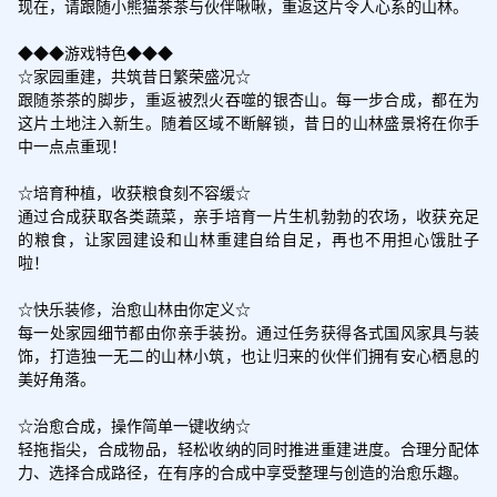
现在，请跟随小熊猫茶茶与伙伴啾啾，重返这片令人心系的山林。

◆◆◆游戏特色◆◆◆

☆家园重建，共筑昔日繁荣盛况☆

跟随茶茶的脚步，重返被烈火吞噬的银杏山。每一步合成，都在为
这片土地注入新生。随着区域不断解锁，昔日的山林盛景将在你手
中一点点重现！

☆培育种植，收获粮食刻不容缓☆

通过合成获取各类蔬菜，亲手培育一片生机勃勃的农场，收获充足
的粮食，让家园建设和山林重建自给自足，再也不用担心饿肚子
啦！

☆快乐装修，治愈山林由你定义☆

每一处家园细节都由你亲手装扮。通过任务获得各式国风家具与装
饰，打造独一无二的山林小筑，也让归来的伙伴们拥有安心栖息的
美好角落。

☆治愈合成，操作简单一键收纳☆

轻拖指尖，合成物品，轻松收纳的同时推进重建进度。合理分配体
力、选择合成路径，在有序的合成中享受整理与创造的治愈乐趣。
