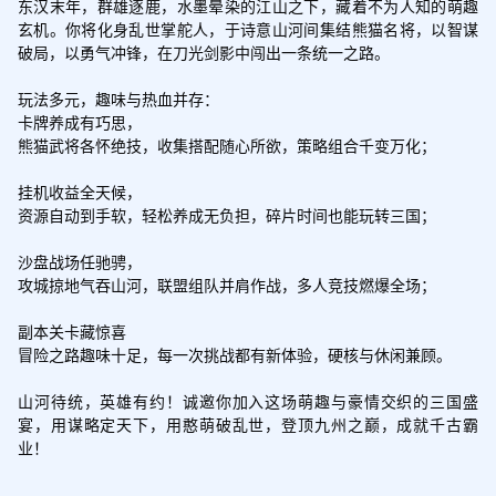
东汉末年，群雄逐鹿，水墨晕染的江山之下，藏着不为人知的萌趣
玄机。你将化身乱世掌舵人，于诗意山河间集结熊猫名将，以智谋
破局，以勇气冲锋，在刀光剑影中闯出一条统一之路。

玩法多元，趣味与热血并存：

卡牌养成有巧思，

熊猫武将各怀绝技，收集搭配随心所欲，策略组合千变万化；

挂机收益全天候，

资源自动到手软，轻松养成无负担，碎片时间也能玩转三国；

沙盘战场任驰骋，

攻城掠地气吞山河，联盟组队并肩作战，多人竞技燃爆全场；

副本关卡藏惊喜

冒险之路趣味十足，每一次挑战都有新体验，硬核与休闲兼顾。

山河待统，英雄有约！诚邀你加入这场萌趣与豪情交织的三国盛
宴，用谋略定天下，用憨萌破乱世，登顶九州之巅，成就千古霸
业！