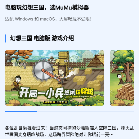
电脑玩幻想三国，选MuMu模拟器
适配 Windows 和 macOS，大屏畅玩不受限！
幻想三国
电脑版
游戏介绍
各位乱世枭雄看过来！当憨态可掬的沙雕熊猫人空降三国，烽火乱
世瞬间变身萌趣战场，这场跨界冒险绝对让你眼前一亮～
