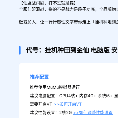
【仙盟战闹剧，打不过就尬舞】

全服仙盟混战，拼的不是战力是段子功底，全靠嘴炮封
赶紧加入，让一行行魔性文字带你走上「挂机种地到
代号：挂机种田到金仙
电脑版
安
推荐配置
推荐使用MuMu模拟器运行
建议电脑配置：CPU4核+ 内存4G+ 系统i5+ 显卡
需要开启VT
>>如何开启VT
建议性能设置：2核2G
>>如何调整性能设置