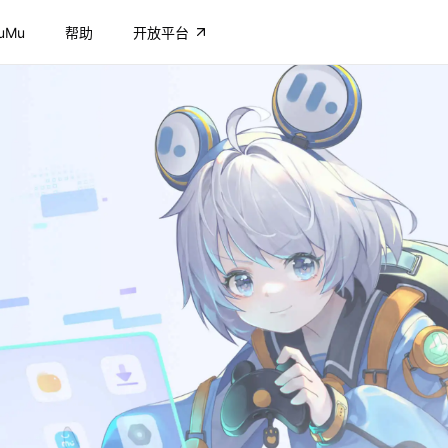
uMu
帮助
开放平台