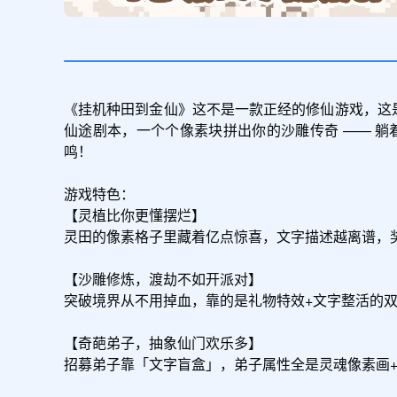
《挂机种田到金仙》这不是一款正经的修仙游戏，这
仙途剧本，一个个像素块拼出你的沙雕传奇 —— 
鸣！

游戏特色：

【灵植比你更懂摆烂】

灵田的像素格子里藏着亿点惊喜，文字描述越离谱，奖
【沙雕修炼，渡劫不如开派对】

突破境界从不用掉血，靠的是礼物特效+文字整活的双
【奇葩弟子，抽象仙门欢乐多】

招募弟子靠「文字盲盒」，弟子属性全是灵魂像素画+