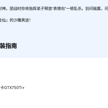
神。团战时你将指挥弟子释放“表情包”一顿乱杀。别问输赢，问就
金仙」的沙雕爽途！
装指南
GTX750Ti+