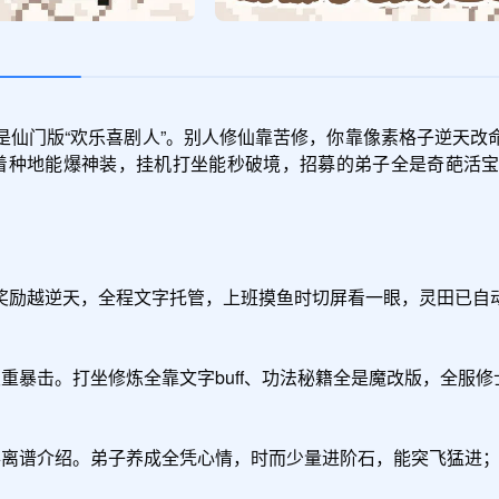
是仙门版“欢乐喜剧人”。别人修仙靠苦修，你靠像素格子逆天改
躺着种地能爆神装，挂机打坐能秒破境，招募的弟子全是奇葩活
励越逆天，全程文字托管，上班摸鱼时切屏看一眼，灵田已自动收获
重暴击。打坐修炼全靠文字buff、功法秘籍全是魔改版，全服修
离谱介绍。弟子养成全凭心情，时而少量进阶石，能突飞猛进；