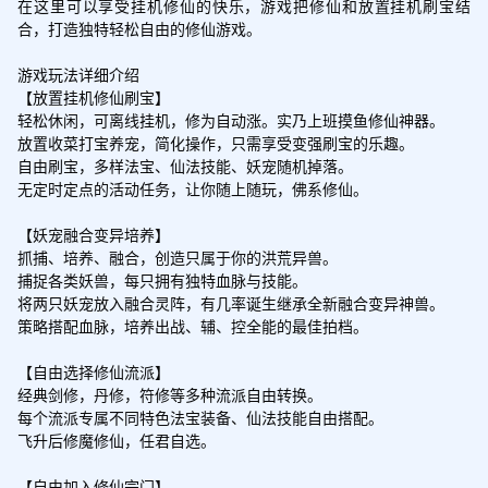
在这里可以享受挂机修仙的快乐，游戏把修仙和放置挂机刷宝结
合，打造独特轻松自由的修仙游戏。

游戏玩法详细介绍

【放置挂机修仙刷宝】

轻松休闲，可离线挂机，修为自动涨。实乃上班摸鱼修仙神器。

放置收菜打宝养宠，简化操作，只需享受变强刷宝的乐趣。

自由刷宝，多样法宝、仙法技能、妖宠随机掉落。

无定时定点的活动任务，让你随上随玩，佛系修仙。

【妖宠融合变异培养】

抓捕、培养、融合，创造只属于你的洪荒异兽。

捕捉各类妖兽，每只拥有独特血脉与技能。

将两只妖宠放入融合灵阵，有几率诞生继承全新融合变异神兽。

策略搭配血脉，培养出战、辅、控全能的最佳拍档。

【自由选择修仙流派】

经典剑修，丹修，符修等多种流派自由转换。

每个流派专属不同特色法宝装备、仙法技能自由搭配。

飞升后修魔修仙，任君自选。

【自由加入修仙宗门】
