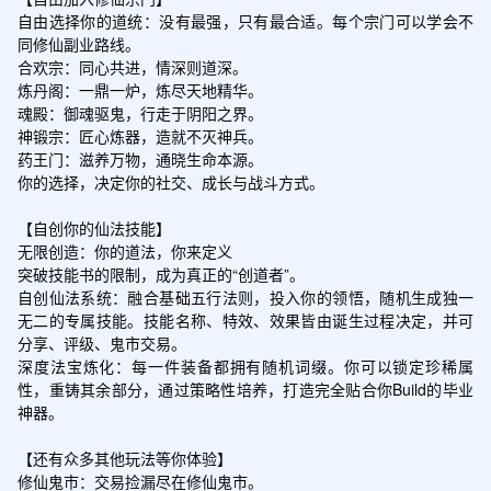
自由选择你的道统：没有最强，只有最合适。每个宗门可以学会不
同修仙副业路线。

合欢宗：同心共进，情深则道深。

炼丹阁：一鼎一炉，炼尽天地精华。

魂殿：御魂驱鬼，行走于阴阳之界。

神锻宗：匠心炼器，造就不灭神兵。

药王门：滋养万物，通晓生命本源。

你的选择，决定你的社交、成长与战斗方式。

【自创你的仙法技能】

无限创造：你的道法，你来定义

突破技能书的限制，成为真正的“创道者”。

自创仙法系统：融合基础五行法则，投入你的领悟，随机生成独一
无二的专属技能。技能名称、特效、效果皆由诞生过程决定，并可
分享、评级、鬼市交易。

深度法宝炼化：每一件装备都拥有随机词缀。你可以锁定珍稀属
性，重铸其余部分，通过策略性培养，打造完全贴合你Build的毕业
神器。

【还有众多其他玩法等你体验】

修仙鬼市：交易捡漏尽在修仙鬼市。
