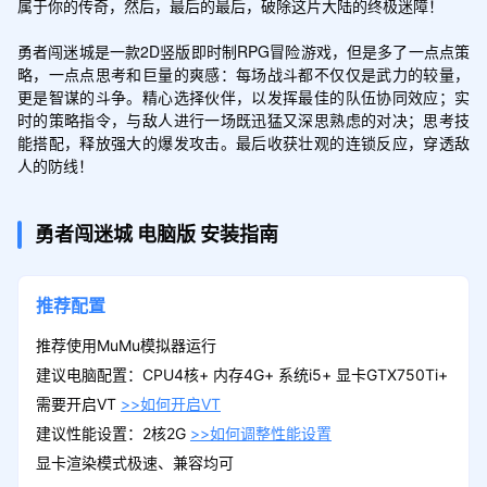
属于你的传奇，然后，最后的最后，破除这片大陆的终极迷障！

勇者闯迷城是一款2D竖版即时制RPG冒险游戏，但是多了一点点策
略，一点点思考和巨量的爽感：每场战斗都不仅仅是武力的较量，
更是智谋的斗争。精心选择伙伴，以发挥最佳的队伍协同效应；实
时的策略指令，与敌人进行一场既迅猛又深思熟虑的对决；思考技
能搭配，释放强大的爆发攻击。最后收获壮观的连锁反应，穿透敌
人的防线！
勇者闯迷城
电脑版
安装指南
推荐配置
推荐使用MuMu模拟器运行
建议电脑配置：CPU4核+ 内存4G+ 系统i5+ 显卡GTX750Ti+
需要开启VT
>>如何开启VT
建议性能设置：2核2G
>>如何调整性能设置
显卡渲染模式极速、兼容均可