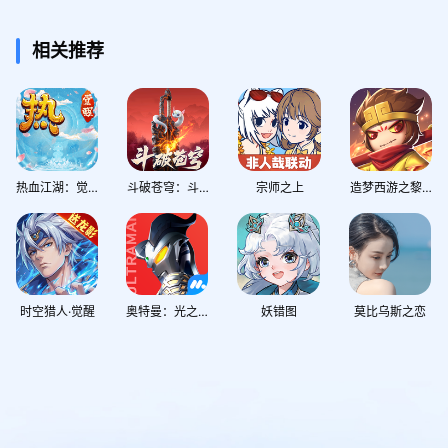
相关推荐
热血江湖：觉醒
斗破苍穹：斗帝之路
宗师之上
造梦西游之黎尤浩劫篇
时空猎人·觉醒
奥特曼：光之战士
妖错图
莫比乌斯之恋