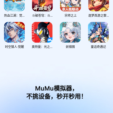
热血江湖：觉醒
斗破苍穹：斗帝之路
宗师之上
造梦西游之黎尤浩劫篇
时空猎人·觉醒
奥特曼：光之战士
妖错图
童话奇遇记
MuMu模拟器，
不挑设备，秒开秒用！