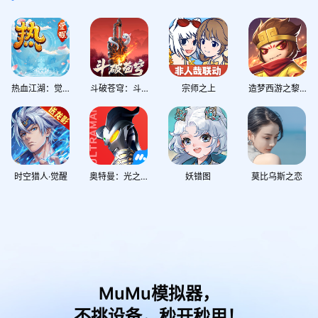
热血江湖：觉醒
斗破苍穹：斗帝之路
宗师之上
造梦西游之黎尤浩劫篇
时空猎人·觉醒
奥特曼：光之战士
妖错图
莫比乌斯之恋
MuMu模拟器，
不挑设备，秒开秒用！