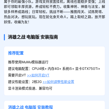
属于你的最强小队。游戏支持放置挂机，离线也能稳步变强；上线
即可领取丰厚资源，养成轻松不费力。收集神将、神兽与法宝，解
锁多样养成路线；日常轻松，挑战不断——推图闯关、试炼爬塔、
热血对决，想玩就玩。现在就化身天命人，踏上取经之路，放开那
妖怪，收编为友！
消雄之战
电脑版
安装指南
推荐配置
推荐使用MuMu模拟器运行
建议电脑配置：CPU4核+ 内存4G+ 系统i5+ 显卡GTX750Ti+
需要开启VT
>>如何开启VT
建议性能设置：2核2G
>>如何调整性能设置
显卡渲染模式极速、兼容均可
消雄之战
电脑版
安装教程