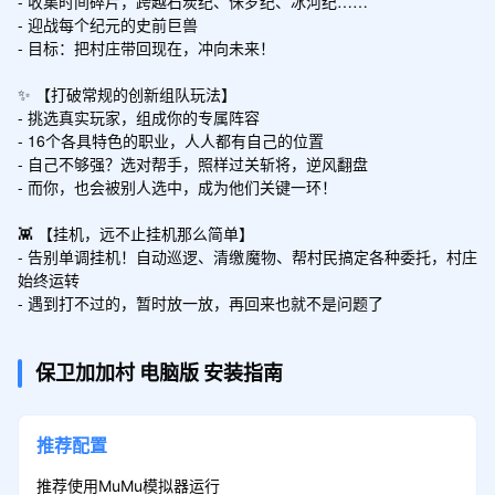
- 收集时间碎片，跨越石炭纪、侏罗纪、冰河纪……

- 迎战每个纪元的史前巨兽

- 目标：把村庄带回现在，冲向未来！

✨ 【打破常规的创新组队玩法】

- 挑选真实玩家，组成你的专属阵容

- 16个各具特色的职业，人人都有自己的位置

- 自己不够强？选对帮手，照样过关斩将，逆风翻盘

- 而你，也会被别人选中，成为他们关键一环！

👾 【挂机，远不止挂机那么简单】

- 告别单调挂机！自动巡逻、清缴魔物、帮村民搞定各种委托，村庄
始终运转

- 遇到打不过的，暂时放一放，再回来也就不是问题了
保卫加加村
电脑版
安装指南
推荐配置
推荐使用MuMu模拟器运行