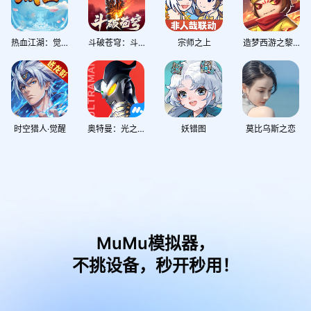
热血江湖：觉醒
斗破苍穹：斗帝之路
宗师之上
造梦西游之黎尤浩劫篇
时空猎人·觉醒
奥特曼：光之战士
妖错图
莫比乌斯之恋
MuMu模拟器，
不挑设备，秒开秒用！