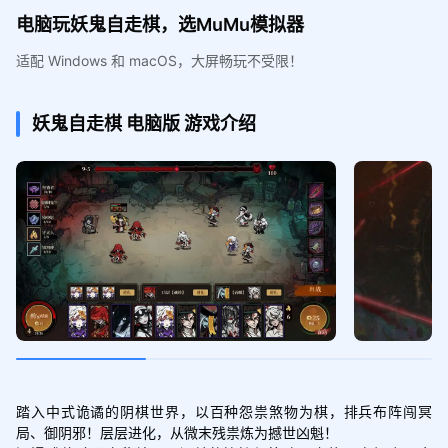
电脑玩妖鬼自走棋，选MuMu模拟器
适配 Windows 和 macOS，大屏畅玩不受限！
妖鬼自走棋
电脑版
游戏介绍
踏入中式诡谲的阴棋世界，以百种怨祟煞物为棋，排兵布阵闯冥
局、御阴邪！层层进化，从微末残祟炼为撼世凶魁！
