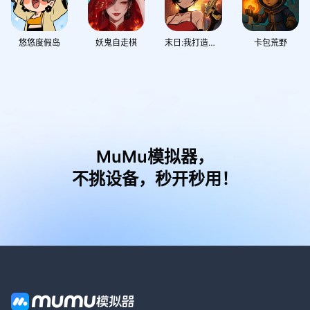
悠悠度假岛
妖鬼自走棋
末日:我打造无限列车
卡包荒野
MuMu模拟器，
不挑设备，秒开秒用！