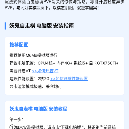
沉浸式体验百鬼秘境PVE闯关的惊悚与策略，亦能开启轻度异步
PVP，与同好弈棋决高下，以棋定阴阳，驭怨掌幽冥！
妖鬼自走棋
电脑版
安装指南
推荐配置
推荐使用MuMu模拟器运行
建议电脑配置：CPU4核+ 内存4G+ 系统i5+ 显卡GTX750Ti+
需要开启VT
>>如何开启VT
建议性能设置：2核2G
>>如何调整性能设置
显卡渲染模式极速、兼容均可
妖鬼自走棋
电脑版
安装教程
第一步：
①如未安装模拟器，请点击“下载电脑版 ”，将识别当前系统