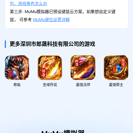
包、游戏角色怎么办
第三步: MuMu模拟器已预设键鼠云方案，如果想自定义键
签到第2天礼包
领取
鼠， 可参考
MuMu键位设置详解
灵石*5、天书碎片*20、绑定元宝*20万
更多深圳市郎晟科技有限公司的游戏
签到第3天礼包
领取
灵石*10、天书碎片*30、绑定元宝*30万
签到第5天礼包
君临
圣域传说
最强法师
最强帮主
领取
灵石*20、天书碎片*50、绑定元宝*50万
签到第6天礼包
领取
灵石*25、天书碎片*60 、绑定元宝*60万