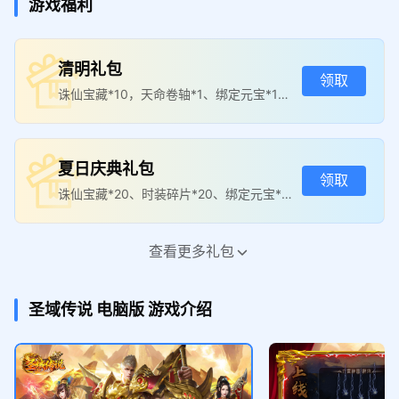
游戏福利
清明礼包
领取
诛仙宝藏*10，天命卷轴*1、绑定元宝*100
万
夏日庆典礼包
领取
诛仙宝藏*20、时装碎片*20、绑定元宝*1
00万
查看更多礼包
端午节普通礼包
领取
1元充值卷*10、祈福令*5、绑定元宝*50
圣域传说
电脑版
游戏介绍
万
端午节LV5礼包
领取