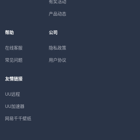
领取
有奖活动
祈福令*20、书页*40、大黄丹*40
产品动态
帮助
公司
LV5礼包
领取
祈福令*25、书页*50、九花玉露丸*10
在线客服
隐私政策
常见问题
用户协议
LV6礼包
领取
友情链接
祈福令*30、书页*60、九花玉露丸*20
UU远程
UU加速器
LV7礼包
领取
祈福令*40、书页*70、九花玉露丸*30
网易千千壁纸