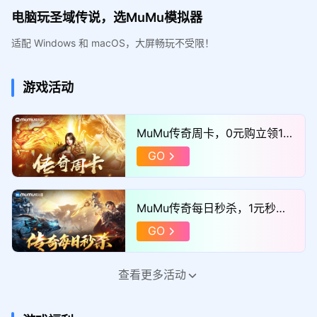
电脑玩圣域传说，选MuMu模拟器
适配 Windows 和 macOS，大屏畅玩不受限！
游戏活动
MuMu传奇周卡，0元购立领11
52满减券！
GO
MuMu传奇每日秒杀，1元秒巨
额满减券！
GO
查看更多活动
MuMu传奇福利官，添加企微领
取“独家礼包”！
GO