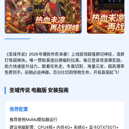
灵石*10、祈福令*10、绑定元宝*100万
端午节礼包
领取
灵石*20、祈福令*20、绑定元宝*100万
《圣域传说》2026年爆款传奇来袭！上线就领超强群切神技，清屏
打怪超爽快。唯一赞助渠道白嫖福利拉满，每日登录领首爆奖励，
专属称号礼包
助力快速提升战力。跟着任务走，专属切割、海量元宝、超高爆率
领取
免费到手。前期必追神器，百分比切割怪物生命，开局直接起飞！
哥只是传说[称号]*1
圣域传说
电脑版
安装指南
传奇礼包
领取
1元充值卷*5、绑定元宝*100万、书页*10
推荐配置
推荐使用MuMu模拟器运行
建议电脑配置：CPU4核+ 内存4G+ 系统i5+ 显卡GTX750Ti+