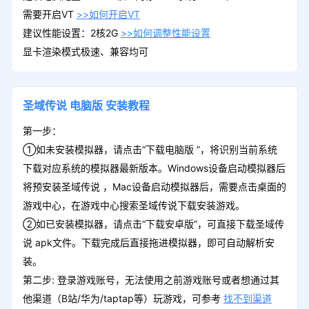
冰雪礼包
需要开启VT
>>如何开启VT
领取
1元充值卷*5、绑定元宝*100万、转生灵玉
建议性能设置：2核2G
>>如何调整性能设置
*10
显卡渲染模式极速、兼容均可
打金礼包
领取
圣域传说
电脑版
安装教程
1元充值卷*5、绑定元宝*100万、天书碎片
*10
第一步：
①如未安装模拟器，请点击“下载电脑版 ”，将识别当前系统
下载对应系统的模拟器最新版本。Windows设备启动模拟器后
公测礼包
领取
将预安装圣域传说 ，Mac设备启动模拟器后，需要点击桌面的
1元充值卷*10、绑定元宝*100万、转生魂
游戏中心，在游戏中心搜索圣域传说下载安装游戏。
晶*10
②如已安装模拟器，请点击“下载安卓版”，可直接下载圣域传
说 apk文件。下载完成后直接拖进模拟器，即可自动解析安
签到第1天礼包
装。
领取
灵石*3、天书碎片*10、绑定元宝*10万
第二步: 登录游戏账号，无法使用之前游戏账号或者想通过其
他渠道（B站/华为/taptap等）玩游戏，可参考
找不到渠道