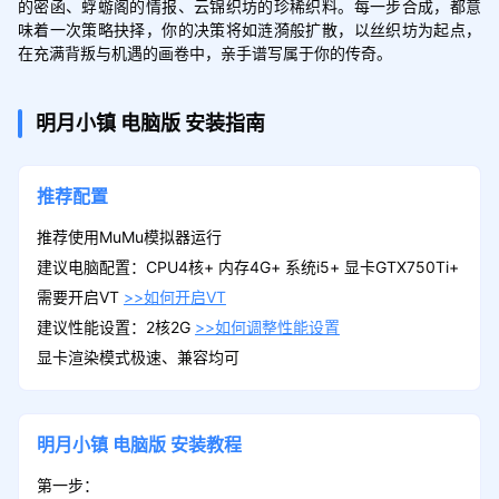
的密函、蜉蝣阁的情报、云锦织坊的珍稀织料。每一步合成，都意
味着一次策略抉择，你的决策将如涟漪般扩散，以丝织坊为起点，
在充满背叛与机遇的画卷中，亲手谱写属于你的传奇。
明月小镇
电脑版
安装指南
推荐配置
推荐使用MuMu模拟器运行
建议电脑配置：CPU4核+ 内存4G+ 系统i5+ 显卡GTX750Ti+
需要开启VT
>>如何开启VT
建议性能设置：2核2G
>>如何调整性能设置
显卡渲染模式极速、兼容均可
明月小镇
电脑版
安装教程
第一步：