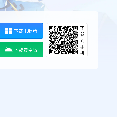
下
下载电脑版
载
到
手
下载安卓版
机