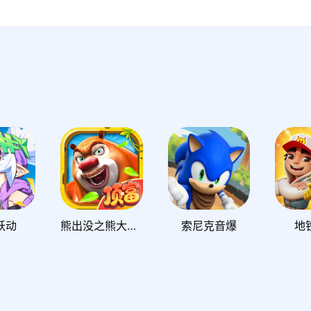
跃动
熊出没之熊大快跑
索尼克音爆
地