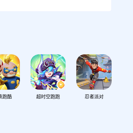
铁跑酷
超时空跑跑
忍者派对