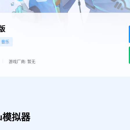
版
音乐
游戏厂商: 暂无
u模拟器