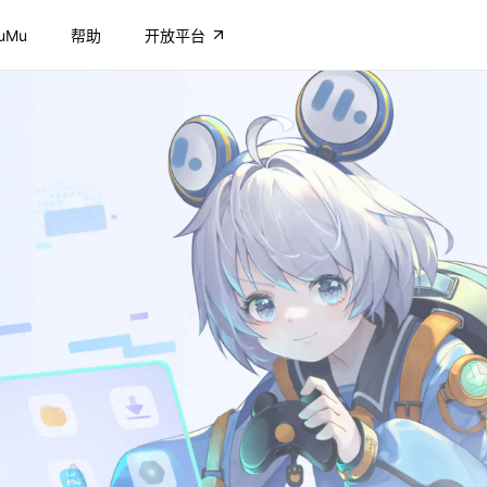
uMu
帮助
开放平台