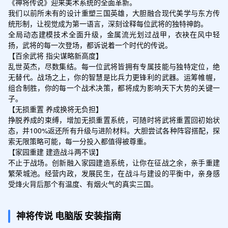
《神将传说》迎来美术系统的全面革新。

累积2日签到礼包
我们以前所未有的设计重塑三国英雄，大胆融合现代美学与东方传
领取
元宝*200,高级寻访令*2,武将经验*10000
统形制，让视觉成为第一语言，深刻诠释每位武将的独特神韵。

0
全局动态建模技术全面升级，金属流光划过战甲，衣袂在风中轻
扬，武将的每一次登场，都诉说着一个时代的传说。

【百余武将 指尖谋略新高度】

乱世英杰，尽数集结。每一位武将皆拥有专属技能与独特定位，绝
累积3日签到礼包
领取
无替代。战场之上，你的智慧是比兵力更锋利的武器。运筹帷幄，
5星随机碎片*15
组合制胜，你的每一个战术决策，都将成为影响天下大势的关键一
子。

【无损重置 养成换将无负担】

挣脱养成的束缚，增加无损重置系统，可随时将武将重置回初始状
累积4日签到礼包
态，并100%返还所有升级与进阶材料。大胆尝试各种阵容搭配，探
领取
索无限策略可能，每一分投入都值得被尊重。

5星随机碎片*15
【家园重建 建造战斗两不误】

不止于战场。创新融入家园建造系统，让你在征战之余，亲手重建
繁荣城池。经营内政，发展民生，在战斗与建设的平衡中，亲身感
受烽火背后那个有温度、有烟火气的真实三国。
累积6日签到礼包
领取
5星随机碎片*20
神将传说
电脑版
安装指南