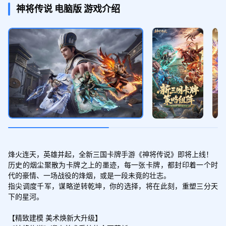
元宝*100,高级寻访令*2,铜钱*20000
神将传说
电脑版
游戏介绍
助力礼包
领取
元宝*100,高级寻访令*2,武将经验*10000
突破礼包
领取
元宝*100,高级寻访令*2,突破石*100
烽火连天，英雄并起，全新三国卡牌手游《神将传说》即将上线！

历史的烟尘聚散为卡牌之上的墨迹，每一张卡牌，都封印着一个时
累积1日签到礼包
代的豪情、一场战役的烽烟，或是一段未竟的壮志。

领取
指尖调度千军，谋略逆转乾坤，你的选择，将在此刻，重塑三分天
高级寻访令*3
下的星河。

【精致建模 美术焕新大升级】
