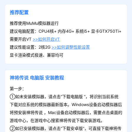
推荐配置
累积5日签到礼包
领取
元宝*100,高级寻访令*3,铜钱*200000
推荐使用MuMu模拟器运行
建议电脑配置：CPU4核+ 内存4G+ 系统i5+ 显卡GTX750Ti+
需要开启VT
>>如何开启VT
建议性能设置：2核2G
>>如何调整性能设置
累积7日签到礼包
领取
显卡渲染模式极速、兼容均可
随机3星橙装礼包*2,将印石*100,元宝*30
0,突破石*500
神将传说
电脑版
安装教程
第一步：
①如未安装模拟器，请点击“下载电脑版 ”，将识别当前系统
下载对应系统的模拟器最新版本。Windows设备启动模拟器后
将预安装神将传说 ，Mac设备启动模拟器后，需要点击桌面的
游戏中心，在游戏中心搜索神将传说下载安装游戏。
②如已安装模拟器，请点击“下载安卓版”，可直接下载神将传