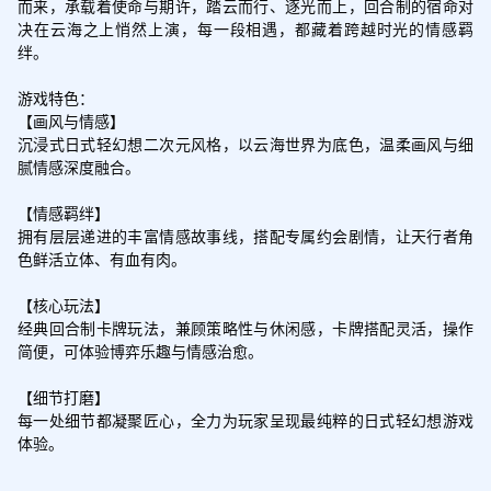
而来，承载着使命与期许，踏云而行、逐光而上，回合制的宿命对
决在云海之上悄然上演，每一段相遇，都藏着跨越时光的情感羁
绊。

游戏特色：

【画风与情感】

沉浸式日式轻幻想二次元风格，以云海世界为底色，温柔画风与细
腻情感深度融合。

【情感羁绊】

拥有层层递进的丰富情感故事线，搭配专属约会剧情，让天行者角
色鲜活立体、有血有肉。

【核心玩法】

经典回合制卡牌玩法，兼顾策略性与休闲感，卡牌搭配灵活，操作
简便，可体验博弈乐趣与情感治愈。

【细节打磨】

每一处细节都凝聚匠心，全力为玩家呈现最纯粹的日式轻幻想游戏
体验。