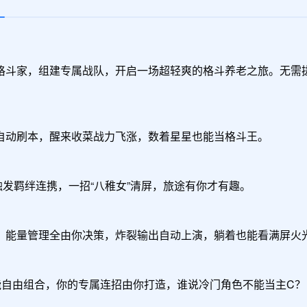
尊享礼包
领取
钻石*100,入场券*1,传说铸币*10,伙伴
经验箱（6小时）*1
格斗家，组建专属战队，开启一场超轻爽的格斗养老之旅。无需
自动刷本，醒来收菜战力飞涨，数着星星也能当格斗王。

发羁绊连携，一招“八稚女”清屏，旅途有你才有趣。

、能量管理全由你决策，炸裂输出自动上演，躺着也能看满屏火光
能自由组合，你的专属连招由你打造，谁说冷门角色不能当主C？
