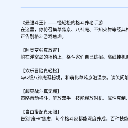
尊享礼包
领取
入场券*2,R格斗家随机碎片*10,稀有
铸币*10，金币箱（6小时）*1
《最强斗王》——怪轻松的格斗养老手游

在这里，你将召集草薙京、八神庵、不知火舞等经典
正告别格斗游戏焦虑。

【睡觉变强真放置】

躺在浮空岛的摇椅上，格斗家们自己练招。离线挂机
【欢乐冒险真轻松】

与Q版八神庵逛秘境，和萌化草薙京泡温泉。谈笑间触
【超爽战斗真无羁】

策略自动格斗，解放双手！技能释放时机、属性克制
【自由搭配真无限】

告别“废卡”焦虑，每个格斗家都能深度养成。百种技