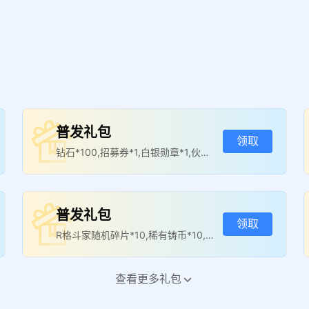
普发礼包
领取
钻石*100,招募券*1,白银勋章*1,伙伴
经验箱（2小时）*1
普发礼包
领取
R格斗家随机碎片*10,稀有铸币*10,白
银勋章*1,金币箱（2小时）*1
查看更多礼包
三日签到礼包
领取