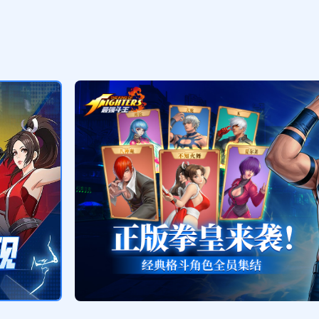
伙伴经验箱（2小时）*1，挑战券*1
六日签到礼包
领取
伙伴经验箱（6小时）*1,白银勋章*2
尊享礼包
领取
金币箱（6小时）*1,挑战券*1
尊享礼包
领取
传说铸币*5,金币箱（6小时）*1,入场
券*2