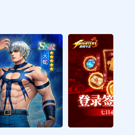
伙伴经验箱（2小时）*1，挑战券*1
七日签到礼包
领取
入场券*1，R格斗家随机碎片*5，稀
有铸币*10，金币箱（6小时）*1
尊享礼包
领取
入场券*2,白银勋章*1,伙伴经验箱（2
小时）*1
尊享礼包
领取
钻石*100,招募券*1,稀有铸币*10,金币
箱（2小时）*1