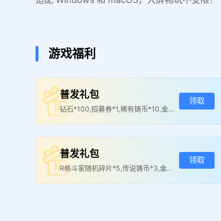
游戏福利
普发礼包
领取
钻石*100,招募券*1,稀有铸币*10,金币
箱（2小时）*1
普发礼包
领取
R格斗家随机碎片*5,传说铸币*3,金币
箱（2小时）*1,伙伴经验箱（2小时）
*1
次日签到礼包
领取