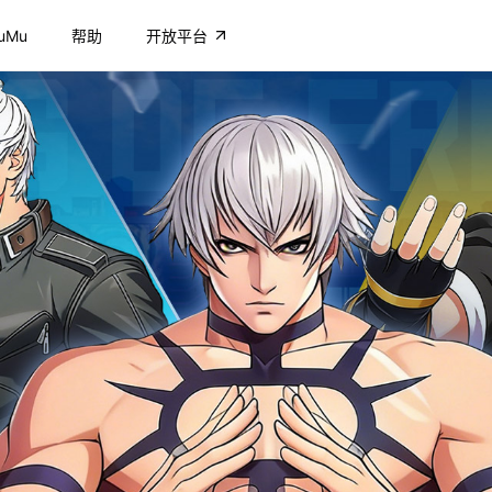
uMu
帮助
开放平台