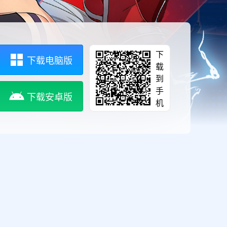
下
下载电脑版
载
到
手
下载安卓版
机