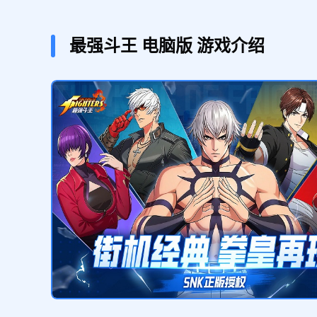
伙伴经验箱（2小时）*1，白银勋章*1
最强斗王
电脑版
游戏介绍
五日签到礼包
领取
金币箱（6小时）*1,挑战券*1
尊享礼包
领取
伙伴经验箱（2小时）*1，挑战券*1
尊享礼包
领取
稀有铸币*10,金币箱（6小时）*1,入
场券*1