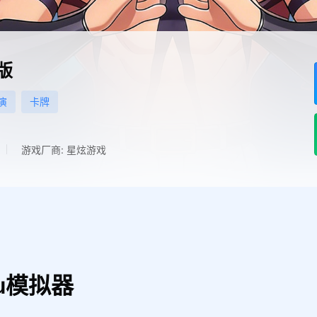
版
演
卡牌
游戏厂商: 星炫游戏
u模拟器