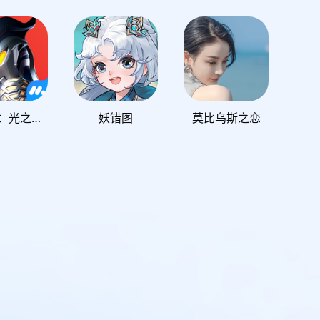
奥特曼：光之战士
妖错图
莫比乌斯之恋