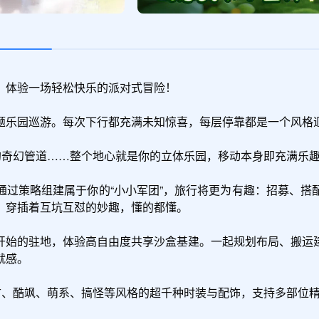
，体验一场轻松快乐的派对式冒险！

题乐园巡游。每次下行都充满未知惊喜，每层停靠都是一个风格迥
的奇幻管道……整个地心就是你的立体乐园，移动本身即充满乐趣
通过策略组建属于你的“小小军团”，旅行将更为有趣：招募、搭
穿插着互坑互怼的妙趣，懂的都懂。

开始的驻地，体验高自由度共享沙盒基建。一起规划布局、搬运
感。

古、酷飒、萌系、搞怪等风格的超千种时装与配饰，支持多部位精