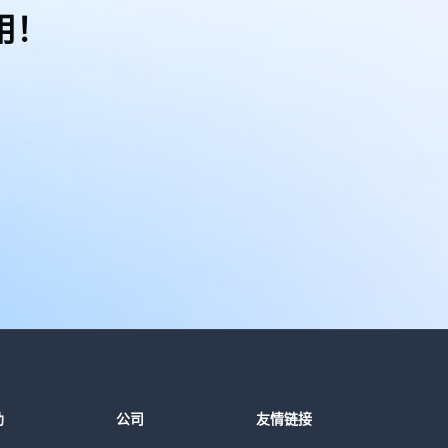
用！
助
公司
友情链接