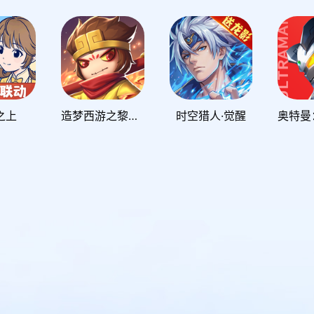
之上
造梦西游之黎尤浩劫篇
时空猎人·觉醒