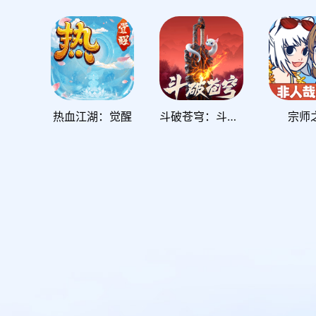
热血江湖：觉醒
斗破苍穹：斗帝之路
宗师