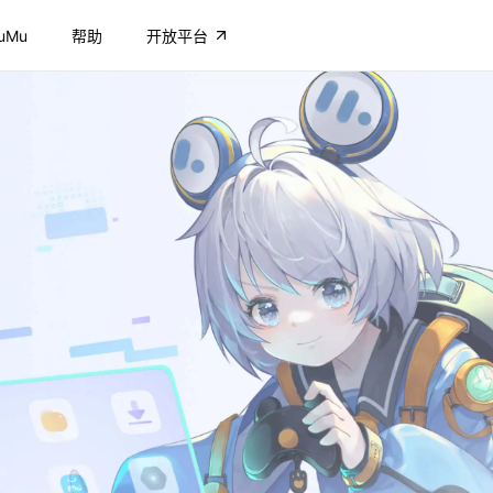
uMu
帮助
开放平台