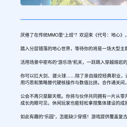
厌倦了在传统MMO里“上班”？欢迎来《代号：地心》
踏入分层错落的地心世界，等待你的将是一场大型主
活用场景中密布的“游乐场”机关，一跃跳入穿越熔岩
你可以扛大剑、搓火球……除了亲自操控经典职业，
用巧思和策略替代硬核操作与数值比拼。合作通关间，
公会不再只是聊天框。你将与伙伴共同拥有一片从零
成长肉眼可见，休闲玩家也能轻松拿捏集体建设的成就
如此有趣的“乐园”，怎能缺少穿搭！游戏提供覆盖复