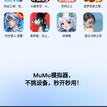
热血江湖：觉醒
斗破苍穹：斗帝之路
宗师之上
造梦西游之黎尤浩劫篇
时空猎人·觉醒
奥特曼：光之战士
妖错图
莫比乌斯之恋
MuMu模拟器，
不挑设备，秒开秒用！