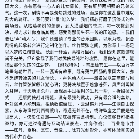
国大义，亦有愿得一心人的儿女情长，更有肝胆两相照的兄弟义
气。这一次，剧情不再是匆匆跳过的过场，而是你在这乱世中难以
割舍的羁绊。 - 我们要让“景”能入梦： 我们精心打磨了沉浸式的各
类场景。从枯藤老树的萧瑟，到大漠孤烟的苍凉，每一次拔剑对
决，都力求让你身临其境，感受到那份生死一线的压迫感。 - 我们
要让“声”动人心： 我们还邀请了专业的音乐团队，以乐为魂，配合
剧情的起承转合进行定制化创作。丝竹管弦之间，为你奉上一场足
以入梦的江湖冒险。 长剑一杯酒，高楼万里心。 我们深知这款游戏
尚不完美，但它承载了我们对武侠最纯粹的热爱。 愿你在这里，能
找回那个久违的江湖梦。  【游戏特色】 - 笔墨绘苍生——以百万字
笔墨勾勒世界，一砖一瓦皆有故事。既有荡气回肠的家国大义，亦
不乏婉转凄美的儿女情长； - 声色动人心——邀名家以宫商谱写风
云，丝竹管弦皆叙江湖心语；更将决战置于悠悠苍茫，风声剑鸣皆
入耳畔，于天地肃杀间，重现高手过招时的生死一瞬； - 拆招破万
式——还原武侠战斗精髓，没有最强的武功，只有最合适的套路，
针对弱点方能制胜，拒绝数值碾压； - 云游遍九州——江湖自由探
索，从东海渔村到西蜀荒山，奇遇无处不在，或许坠崖之后便是绝
世高人； - 侠影任君邀——彻底摒弃盲盒机制。心仪侠客皆可指名
邀约，亦可通过奇遇与互动结识豪杰，并肩作战； - 百业隐市井
——炼丹、垂钓、烹饪、音律……除刀光剑影外，亦可体验真实的
古代市井百态。