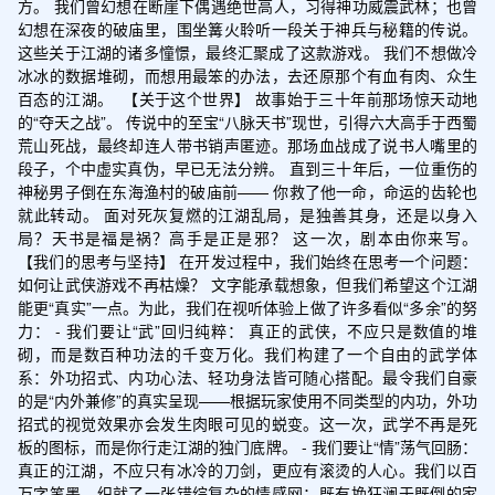
方。 我们曾幻想在断崖下偶遇绝世高人，习得神功威震武林；也曾
幻想在深夜的破庙里，围坐篝火聆听一段关于神兵与秘籍的传说。 
这些关于江湖的诸多憧憬，最终汇聚成了这款游戏。 我们不想做冷
冰冰的数据堆砌，而想用最笨的办法，去还原那个有血有肉、众生
百态的江湖。  【关于这个世界】 故事始于三十年前那场惊天动地
的“夺天之战”。 传说中的至宝“八脉天书”现世，引得六大高手于西蜀
荒山死战，最终却连人带书销声匿迹。那场血战成了说书人嘴里的
段子，个中虚实真伪，早已无法分辨。 直到三十年后，一位重伤的
神秘男子倒在东海渔村的破庙前—— 你救了他一命，命运的齿轮也
就此转动。 面对死灰复燃的江湖乱局，是独善其身，还是以身入
局？天书是福是祸？高手是正是邪？ 这一次，剧本由你来写。  
【我们的思考与坚持】 在开发过程中，我们始终在思考一个问题：
如何让武侠游戏不再枯燥？ 文字能承载想象，但我们希望这个江湖
能更“真实”一点。为此，我们在视听体验上做了许多看似“多余”的努
力： - 我们要让“武”回归纯粹： 真正的武侠，不应只是数值的堆
砌，而是数百种功法的千变万化。我们构建了一个自由的武学体
系：外功招式、内功心法、轻功身法皆可随心搭配。最令我们自豪
的是“内外兼修”的真实呈现——根据玩家使用不同类型的内功，外功
招式的视觉效果亦会发生肉眼可见的蜕变。这一次，武学不再是死
板的图标，而是你行走江湖的独门底牌。 - 我们要让“情”荡气回肠：
真正的江湖，不应只有冰冷的刀剑，更应有滚烫的人心。我们以百
万字笔墨，织就了一张错综复杂的情感网：既有挽狂澜于既倒的家